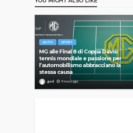
YOU MIGHT ALSO LIKE
AUTO
SPORT
MG alle Final 8 di Coppa Davis:
tennis mondiale e passione per
l’automobilismo abbracciano la
stessa causa
god
9 mesi ago