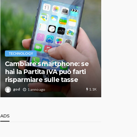
VARIE
TECHNOLOGY
Migliori r
Cambiare smartphone: se
guida agg
hai la Partita IVA può farti
scegliere
risparmiare sulle tasse
perfetto
1.1K
god
god
1 anno ago
1 an
ADS