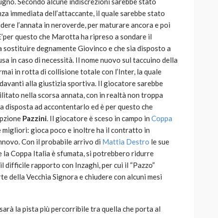
iugno. Secondo alcune indiscrezioni sarebbe stato
nza immediata dell’attaccante, il quale sarebbe stato
udere l’annata in neroverde, per maturare ancora e poi
E’per questo che Marotta ha ripreso a sondare il
sa sostituire degnamente Giovinco e che sia disposto a
sa in caso di necessità. Il nome nuovo sul taccuino della
rmai in rotta di collisione totale con l’Inter, la quale
davanti alla giustizia sportiva. Il giocatore sarebbe
militato nella scorsa annata, con in realtà non troppa
ia disposta ad accontentarlo ed è per questo che
opzione
Pazzini
. Il giocatore è sceso in campo in
Coppa
 migliori: gioca poco e inoltre ha il contratto in
nnovo. Con il probabile arrivo di
Mattia Destro
le sue
e la Coppa Italia è sfumata, si potrebbero ridurre
l difficile rapporto con Inzaghi, per cui il “Pazzo”
te della Vecchia Signora e chiudere con alcuni mesi
arà la pista più percorribile tra quella che porta al