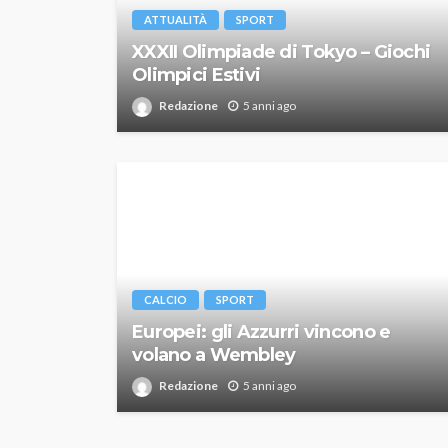
ATTUALITÀ
SPORT
XXXII Olimpiade di Tokyo – Giochi
Olimpici Estivi
Redazione
5 anni ago
CALCIO
SPORT
Europei: gli Azzurri vincono e
volano a Wembley
Redazione
5 anni ago