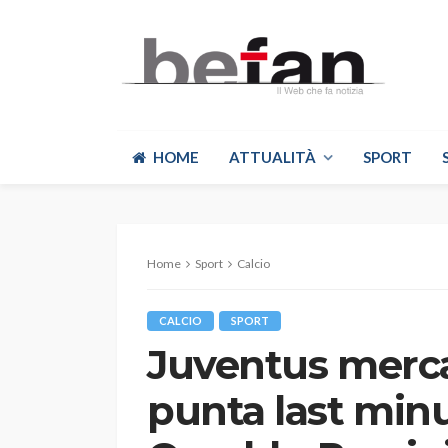
HOME
ATTUALITÀ
SPORT
Home
Sport
Calcio
CALCIO
SPORT
Juventus mercat
punta last minu