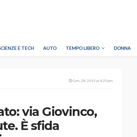
SCIENZE E TECH
AUTO
TEMPO LIBERO
DONNA
Gen. 28, 2015 at 4:20 pm
o: via Giovinco,
te. È sfida