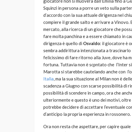
giocatore non si muoverà dall’Emilia fino a G
Squinzi in persona a porre un veto sulla parte
d’accordo con la sua attuale dirigenza nel chi
compiere il grande salto e arrivare a Vinovo. 
mercato, alla ricerca di un giocatore che pos
fare molta panchina e a essere chiamato in cau
dirigenza è quello di
Osvaldo
: il giocatore è o
sembra addirittura intenzionata a trascinarlo 
felicissimo di fare ritorno alla Juve, dove ha 
fortuna. Tuttavia non è scpntato che l’Inter s
Marotta si starebbe cautelando anche con l’
Italia
, ma la sua situazione al Milan non è delle
scadenza a Giugno con scarse possibilità di ri
possibilità di scendere in campo, ora che anch
ulteriormente e questo è uno dei motivi, oltre i
potrebbe decidere di accettare l’eventuale cor
d’anticipo la propria esperienza in rossonero.
Ora non resta che aspettare, per capire quale s