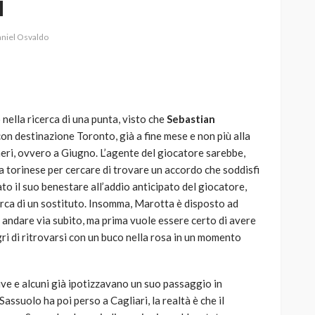
i
aniel Osvaldo
AUTO
SPORT
MG alle Final 8 di Coppa
nella ricerca di una punta, visto che
Sebastian
Davis: tennis mondiale e
con destinazione Toronto, già a fine mese e non più alla
passione per
eri, ovvero a Giugno. L’agente del giocatore sarebbe,
quale
l’automobilismo
za torinese per cercare di trovare un accordo che soddisfi
o prato
abbracciano la stessa causa
ato il suo benestare all’addio anticipato del giocatore,
erca di un sostituto. Insomma, Marotta è disposto ad
791
587
god
9 mesi ago
 andare via subito, ma prima vuole essere certo di avere
gri di ritrovarsi con un buco nella rosa in un momento
ve e alcuni già ipotizzavano un suo passaggio in
Sassuolo ha poi perso a Cagliari, la realtà è che il