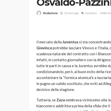
Osvaldo-Pazzin
Redazione
12 anni ago
Juventus
Pablo D
Il mercato della
Juventus
si sta concentrando 
Giovinco
potrebbe lasciare Vinovo e l’Italia, 
VARIE
scadenza naturale del contratto con i Biancon
Robot tagliaerba: 
infatti, in contatto giornaliero con la dirigen
scegliere per il tu
tutte le parti in causa e la Juventus avrebbe d
condizionandolo, però, al buon esito della ric
god
1 anno ago
accontentare la “formica atomica”e a lasciarla
in pugno un valido sostituto, che eviti ad Alle
decisivo della stagione.
Tuttavia, se
Zaza
sembrava vicinissimo alla Ju
bianconero addirittura prima della sfida che il 