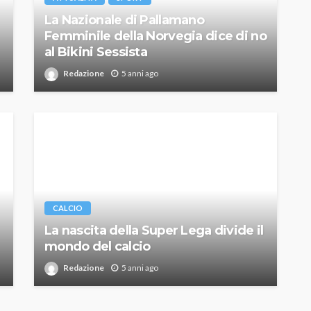
La Nazionale di Pallamano
Femminile della Norvegia dice di no
al Bikini Sessista
Redazione
5 anni ago
CALCIO
La nascita della Super Lega divide il
mondo del calcio
Redazione
5 anni ago