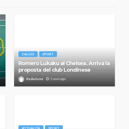
CALCIO
SPORT
Romero Lukaku al Chelsea. Arriva la
proposta del club Londinese
Redazione
5 anni ago
ATTUALITÀ
SPORT