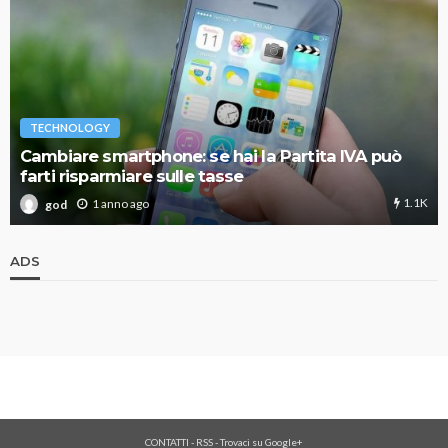
TECHNOLOGY
Cambiare smartphone: se hai la Partita IVA può
farti risparmiare sulle tasse
1.1K
1 anno ago
god
ADS
CONTATTI
-
RSS
-
Trovaci su Google+