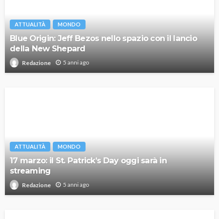
ATTUALITÀ
MONDO
Blue Origin: Jeff Bezos nello spazio con il lancio
della New Shepard
5 anni ago
Redazione
ATTUALITÀ
MONDO
17 marzo: il St. Patrick’s Day oggi sarà in
streaming
5 anni ago
Redazione