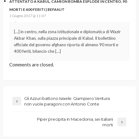
ATTENTATO A KABUL, CAMION BOMBA ESPLODE IN CENTRO, 90
MORTI E 400 FERITI | BEFAN.IT
1 Giugno 2017 @ 11:47
[…] in centro, nella zona istituzionale e diplomatica di Wazir
Akbar Khan, sulla piazza principale di Kabul. Il bollettino
ufficiale del governo afghano riporta di almeno 90 morti e
400 feriti, bilancio che […]
Comments are closed.
Gli Azzuri battono Israele: Giampiero Ventura
non vuole paragoni con Antonio Conte
Piper precipita in Macedonia, sei italiani
morti