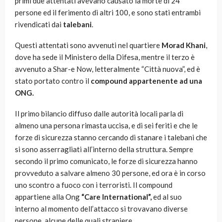
primi due attentati avevano causato la morte di 24
persone ed il ferimento di altri 100, e sono stati entrambi
rivendicati dai
talebani
.
Questi attentati sono avvenuti nel quartiere
Morad Khani
,
dove ha sede il Ministero della Difesa, mentre il terzo è
avvenuto a Shar-e Now, letteralmente “Città nuova”, ed è
stato portato contro il
compound appartenente ad una
ONG.
Il primo bilancio diffuso dalle autorità locali parla di
almeno una persona rimasta uccisa, e di sei feriti e che le
forze di sicurezza stanno cercando di stanare i talebani che
si sono asserragliati all’interno della struttura. Sempre
secondo il primo comunicato, le forze di sicurezza hanno
provveduto a salvare almeno 30 persone, ed ora è in corso
uno scontro a fuoco con i terroristi. Il compound
appartiene alla Ong
“Care International”,
ed al suo
interno al momento dell’attacco si trovavano diverse
persone, alcune delle quali straniere.