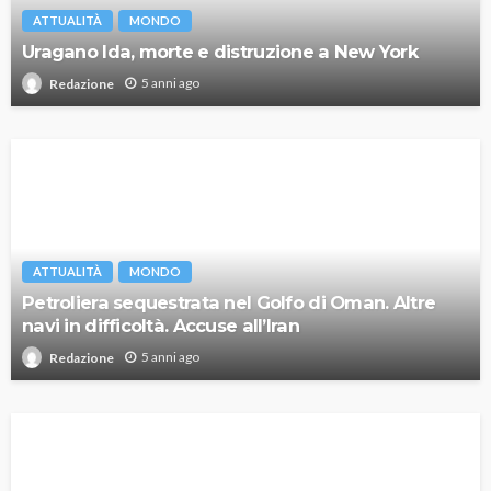
ATTUALITÀ
MONDO
Uragano Ida, morte e distruzione a New York
5 anni ago
Redazione
ATTUALITÀ
MONDO
Petroliera sequestrata nel Golfo di Oman. Altre
navi in difficoltà. Accuse all’Iran
5 anni ago
Redazione