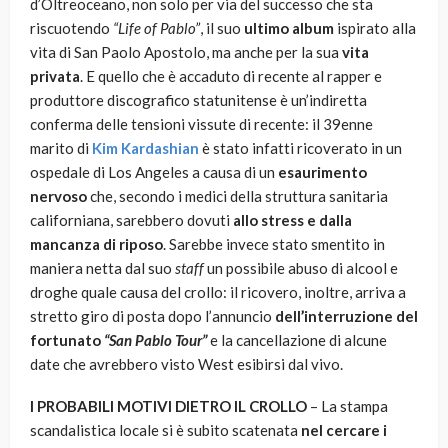
d’Oltreoceano, non solo per via del successo che sta
riscuotendo
“Life of Pablo”
, il suo
ultimo album
ispirato alla
vita di San Paolo Apostolo, ma anche per la sua
vita
privata
. E quello che è accaduto di recente al rapper e
produttore discografico statunitense è un’indiretta
conferma delle tensioni vissute di recente: il 39enne
marito di
Kim Kardashian
è stato infatti ricoverato in un
ospedale di Los Angeles a causa di un
esaurimento
nervoso
che, secondo i medici della struttura sanitaria
californiana, sarebbero dovuti
allo stress e dalla
mancanza di riposo
. Sarebbe invece stato smentito in
maniera netta dal suo
staff
un possibile abuso di alcool e
droghe quale causa del crollo: il ricovero, inoltre, arriva a
stretto giro di posta dopo l’annuncio
dell’interruzione del
fortunato
“San Pablo Tour”
e la cancellazione di alcune
date che avrebbero visto West esibirsi dal vivo.
I PROBABILI MOTIVI DIETRO IL CROLLO
– La stampa
scandalistica locale si è subito scatenata
nel cercare i