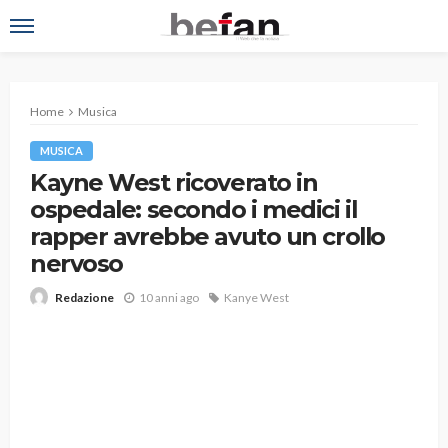
Home
Musica
MUSICA
Kayne West ricoverato in
ospedale: secondo i medici il
rapper avrebbe avuto un crollo
nervoso
10 anni ago
Kanye West
Redazione