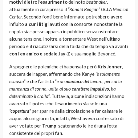
motivi dietro l’esaurimento
del noto
beatmaker
,
attualmente in cura presso il
“Ronald Reagan” UCLA Medical
Center
. Secondo fonti bene informate, potrebbero avere
influito
alcuni litigi
avuti con la consorte, nonostante la
coppia sia spesso apparsa in pubblico senza ostentare
alcuna tensione. Inoltre, a tormentare West nell’ultimo
periodo è il riacutizzarsi della faida che da tempo va avanti
con l’ex amico e sodale Jay-Z
e sua moglie Beyoncé.
A spegnere le polemiche ci ha pensato però
Kris Jenner
,
suocera del rapper, affermando che Kanye
“è solamente
esausto
” e che l’artista “
è un
maniaco
del lavoro, per cui la
mancanza di sonno, unita al suo
carattere impulsivo
, ha
determinato il crollo”
. Tuttavia, alcune indiscrezioni hanno
avanzato l’ipotesi che l’esaurimento sia solo una
“copertura”
per sparire dalla circolazione e far calmare le
acque: alcuni giorni fa, infatti, West aveva confessato di
aver votato per
Trump
, scatenando le ire di una fetta
consistente dei propri
fan
.