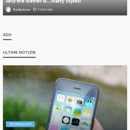
And the winner is… Harry Styles!
5 anni ago
Redazione
ADS
ULTIME NOTIZIE
TECHNOLOGY