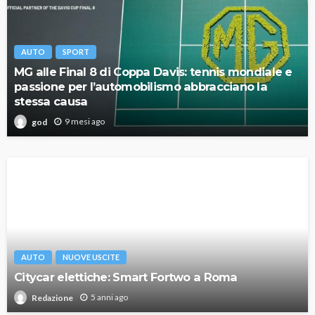
AUTO
SPORT
MG alle Final 8 di Coppa Davis: tennis mondiale e
passione per l’automobilismo abbracciano la
stessa causa
9 mesi ago
god
AUTO
NUOVE USCITE
Citycar elettiche: Smart Fortwo a Roma
5 anni ago
Redazione