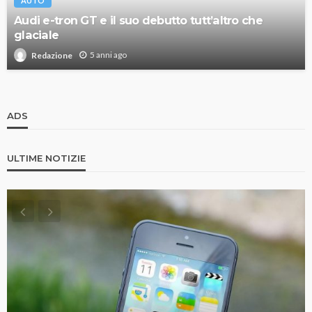
AUTO
Audi e-tron GT e il suo debutto tutt’altro che
glaciale
5 anni ago
Redazione
ADS
ULTIME NOTIZIE