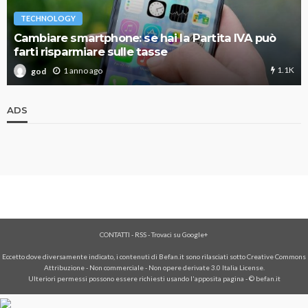
TECHNOLOGY
Cambiare smartphone: se hai la Partita IVA può
farti risparmiare sulle tasse
1.1K
1 anno ago
god
ADS
CONTATTI
-
RSS
-
Trovaci su Google+
Eccetto dove diversamente indicato, i contenuti di Befan.it sono rilasciati sotto Creative Commons
Attribuzione - Non commerciale - Non opere derivate 3.0 Italia License.
Ulteriori permessi possono essere richiesti usando l'
apposita pagina
- © befan.it