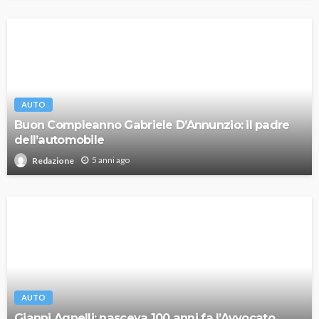
AUTO
Buon Compleanno Gabriele D’Annunzio: il padre
dell’automobile
5 anni ago
Redazione
AUTO
Gianni Agnelli: nasceva 100 anni fa l’Avvocato