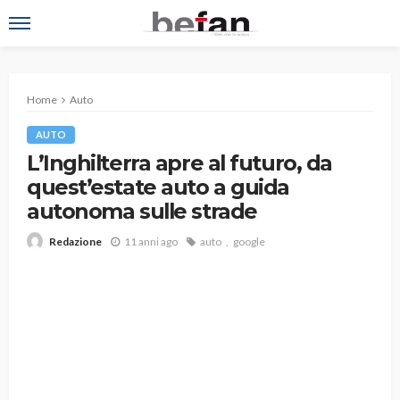
Home
Auto
AUTO
L’Inghilterra apre al futuro, da
quest’estate auto a guida
autonoma sulle strade
11 anni ago
auto
google
Redazione