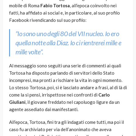
mobile di Roma
Fabio Tortosa
, all’epoca coinvolto nei
fatti, ha affidato ai social e, in particolare, al suo profilo
Facebook rivendicando sul suo profilo:
“Io sono uno degli 80 del VII nucleo. Io ero
quella notte alla Diaz. Io ci rientrerei mille e
mille volte”.
Al messaggio sono seguiti una serie di commenti ai quali
Tortosa ha disposto parlando di servitori dello Stato
incompresi, ma pronti a rischiare la vita in ogni momento.
Lo stesso Tortosa, poi, si è lasciato andare a frasi, al di là di
come la si pensi, irrispettose nei confronti di
Carlo
Giuliani
,
il giovane freddato nel capoluogo ligure da un
agente assediato dai manifestanti.
All’epoca, Tortosa, finì tra gli indagati come tutti, ma poi il
caso fu archiviato per via dell’anonimato che aveva