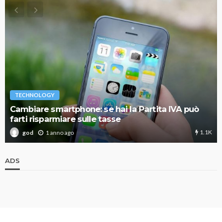
TECHNOLOGY
Cambiare smartphone: se hai la Partita IVA può
farti risparmiare sulle tasse
1.1K
1 anno ago
god
ADS