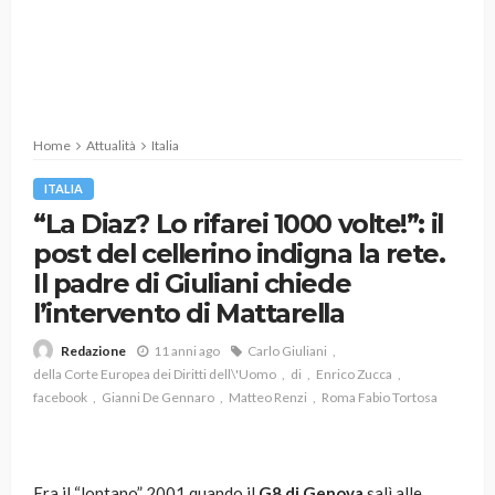
Home
Attualità
Italia
ITALIA
“La Diaz? Lo rifarei 1000 volte!”: il
post del cellerino indigna la rete.
Il padre di Giuliani chiede
l’intervento di Mattarella
11 anni ago
Carlo Giuliani
Redazione
della Corte Europea dei Diritti dell\'Uomo
di
Enrico Zucca
facebook
Gianni De Gennaro
Matteo Renzi
Roma Fabio Tortosa
Era il “lontano” 2001 quando il
G8 di Genova
salì alle