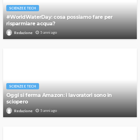
SCIENZE E TECH
#WorldWaterDay: cosa possiamo fare per
risparmiare acqua?
5 anni ago
Redazione
SCIENZE E TECH
Oggi si ferma Amazon: i lavoratori sono in
sciopero
5 anni ago
Redazione