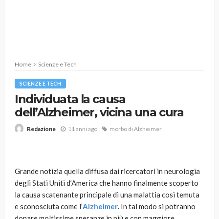
Home
Scienze e Tech
SCIENZE E TECH
Individuata la causa
dell’Alzheimer, vicina una cura
11 anni ago
morbo di Alzheimer
Redazione
Grande notizia quella diffusa dai ricercatori in neurologia
degli Stati Uniti d’America che hanno finalmente scoperto
la causa scatenante principale di una malattia così temuta
e sconosciuta come l’
Alzheimer
. In tal modo si potranno
donare moltissime speranze in più e con maggiore