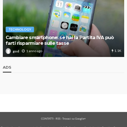
TECHNOLOGY
Cambiare smartphone: se hai la Partita IVA può
farti risparmiare sulle tasse
1.1K
1 anno ago
god
ADS
CONTATTI
-
RSS
-
Trovaci su Google+