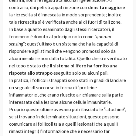
densità, non si è registrata alcuna rigenerazione. Al
contrario, dai peli strappati in zone con
densità maggiore
la ricrescita si è innescata in modo sorprendente; inoltre,
tale ricrescita si è verificata anche al di fuori di tali zone.
In base a quanto esaminato dagli stessi ricercatori, il
fenomeno è dovuto al principio noto come “
quorum
sensing
“; quest’ultimo è un sistema che ha la capacità di
rispondere agli stimoli che vengono promossi solo da
alcuni membri e non dalla totalità. Quello che si è verificato
nel topo è stato che
il sistema pilifero ha fornito una
risposta allo strappo
eseguito solo su alcuni peli.
In pratica, i follicoli strappati sono stati in gradi di lanciare
un segnale di soccorso in forma di “proteine
infiammatorie”, che erano riuscite a richiamare sulla parte
interessata dalla lesione alcune cellule immunitarie.
Proprio queste ultime avevano poi rilasciato le “citochine”;
se si trovano in determinate situazioni, queste possono
comunicare ai follicoli (sia a quelli lesionati che a quelli
rimasti integri) l’informazione che è necessario far