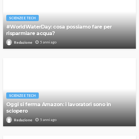
SCIENZE E TECH
#WorldWaterDay: cosa possiamo fare per
risparmiare acqua?
5 anni ago
Redazione
SCIENZE E TECH
Oggi si ferma Amazon: i lavoratori sono in
sciopero
5 anni ago
Redazione