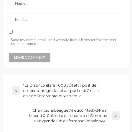
Save my name, email, and website in this browser for the next
time I comment.
“La Diaz? Lo rifarei 1000 volte!”: il post del
cellerino indigna la rete. Il padre di Giuliani
chiede l’intervento di Mattarella
Champions League Atletico Madrid-Real
Madrid 0-0: il solito catenaccio di Simeone
e un grande Oblak fermano Ronaldo&C.