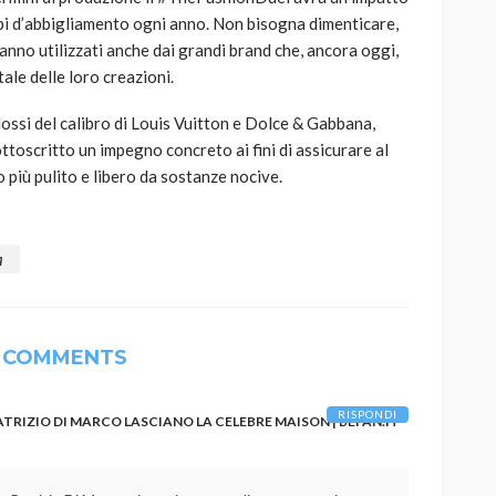
 capi d’abbigliamento ogni anno. Non bisogna dimenticare,
rranno utilizzati anche dai grandi brand che, ancora oggi,
le delle loro creazioni.
ossi del calibro di Louis Vuitton e Dolce & Gabbana,
toscritto un impegno concreto ai fini di assicurare al
 più pulito e libero da sostanze nocive.
a
 COMMENTS
RISPONDI
ATRIZIO DI MARCO LASCIANO LA CELEBRE MAISON | BEFAN.IT