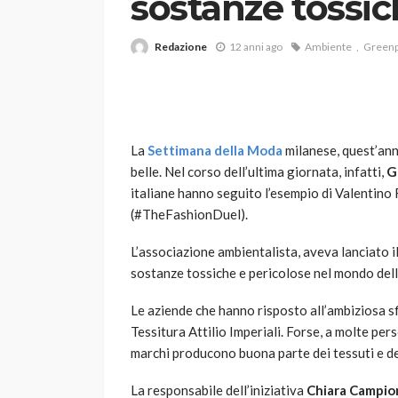
sostanze tossi
Redazione
12 anni ago
Ambiente
Green
La
Settimana della Moda
milanese, quest’ann
belle. Nel corso dell’ultima giornata, infatti,
G
VARIE
italiane hanno seguito l’esempio di Valentino
Robot tagliaerba: 
(#TheFashionDuel).
scegliere per il tu
L’associazione ambientalista, aveva lanciato il
god
1 anno ago
sostanze tossiche e pericolose nel mondo del
Le aziende che hanno risposto all’ambiziosa sf
Tessitura Attilio Imperiali. Forse, a molte per
marchi producono buona parte dei tessuti e de
La responsabile dell’iniziativa
Chiara Campio