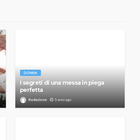
DONNA
I segreti di una messa in piega
perfetta
Redazione
5 anni ago