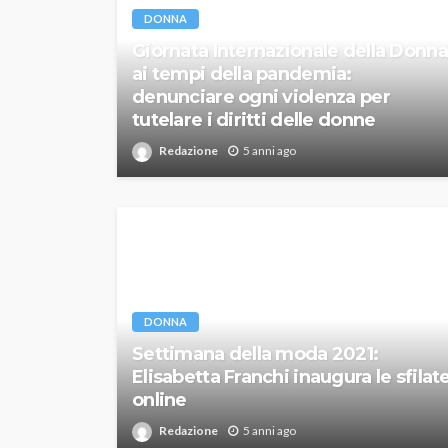
DONNA
Giornata Internazionale della Donna
ai tempi della pandemia:
denunciare ogni violenza per
tutelare i diritti delle donne
Redazione
5 anni ago
DONNA
Settimana della moda 2021:
Elisabetta Franchi inaugura le sfilat
online
Redazione
5 anni ago