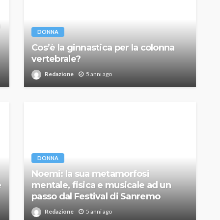
DONNA
Cos’è la ginnastica per la colonna
vertebrale?
Redazione
5 anni ago
DONNA
Noemi: la sua metamorfosi
e
mentale, fisica e musicale ad un
passo dal Festival di Sanremo
Redazione
5 anni ago