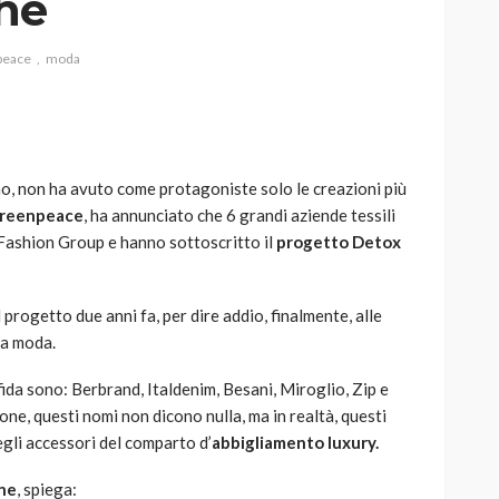
che
peace
moda
AUTO
SPORT
MG alle Final 8 di Coppa
o, non ha avuto come protagoniste solo le creazioni più
Davis: tennis mondiale e
reenpeace
, ha annunciato che 6 grandi aziende tessili
passione per
 Fashion Group e hanno sottoscritto il
progetto Detox
quale
l’automobilismo
o prato
abbracciano la stessa causa
 progetto due anni fa, per dire addio, finalmente, alle
785
582
god
9 mesi ago
la moda.
ida sono: Berbrand, Italdenim, Besani, Miroglio, Zip e
sone, questi nomi non dicono nulla, ma in realtà, questi
gli accessori del comparto d’
abbigliamento luxury.
ne
, spiega: