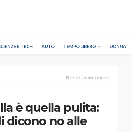
SCIENZE E TECH
AUTO
TEMPO LIBERO
DONNA
Set. 24, 2014 at 11:42 am
a è quella pulita:
li dicono no alle