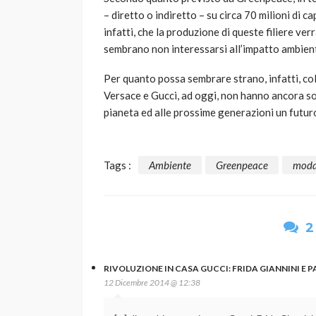
– diretto o indiretto – su circa 70 milioni di
infatti, che la produzione di queste filiere ve
sembrano non interessarsi all’impatto ambienta
Per quanto possa sembrare strano, infatti, col
Versace e Gucci, ad oggi, non hanno ancora sot
pianeta ed alle prossime generazioni un futuro
Tags :
Ambiente
Greenpeace
mod
2
RIVOLUZIONE IN CASA GUCCI: FRIDA GIANNINI E P
12 Dicembre 2014 @ 12:38