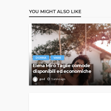
YOU MIGHT ALSO LIKE
DONNA
VARIE
Elena Mirò Taglie comode
disponibili ed economiche
god
1 anno ago