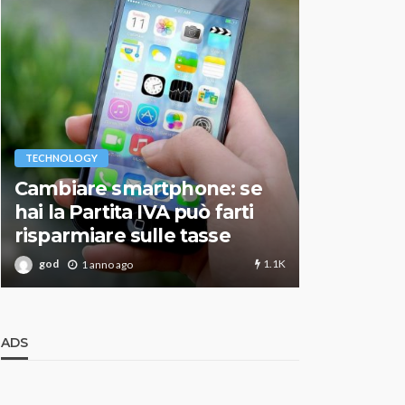
VARIE
TECHNOLOGY
Migliori r
Cambiare smartphone: se
guida agg
hai la Partita IVA può farti
scegliere
risparmiare sulle tasse
perfetto
1.1K
god
god
1 anno ago
1 an
ADS