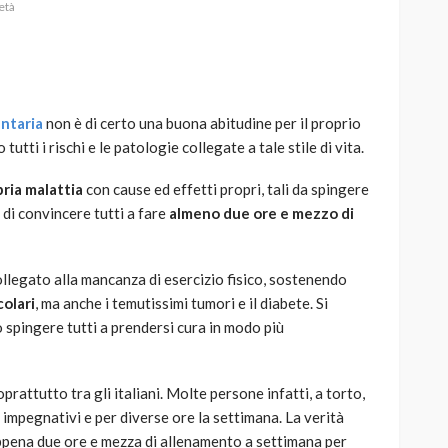
età
ntaria
non è di certo una buona abitudine per il proprio
AUTO
SPORT
utti i rischi e le patologie collegate a tale stile di vita.
MG alle Final 8 di Coppa
Davis: tennis mondiale e
ria malattia
con cause ed effetti propri, tali da spingere
passione per
e di convincere tutti a fare
almeno due ore e mezzo di
quale
l’automobilismo
o prato
abbracciano la stessa causa
collegato alla mancanza di esercizio fisico, sostenendo
784
580
god
9 mesi ago
olari
, ma anche i temutissimi tumori e il diabete. Si
o spingere tutti a prendersi cura in modo più
rattutto tra gli italiani. Molte persone infatti, a torto,
impegnativi e per diverse ore la settimana. La verità
ppena due ore e mezza di allenamento a settimana per