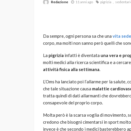
Redazione
11 anni ago
pigrizia
sedentari
Da sempre, ogni persona sa che una
vita sede
corpo, ma molti non sanno però quelli che sono t
La
pigrizia
infatti è diventata
una vera e prop
VARIE
molti medici alla ricerca scientifica e a cercar
Robot tagliaerba: 
attività fisica alla settimana
.
scegliere per il tu
L’Oms ha lanciato poi l’allarme per la salute, 
god
1 anno ago
che tale situazione causa
malattie cardiovasc
tratta quindi di dati allarmanti che dovrebber
consapevole del proprio corpo.
Molta però è la scarsa voglia di movimento, sop
credono che bisogni cimentarsi in sport molto 
invece è che secondo i medici basterebbero a