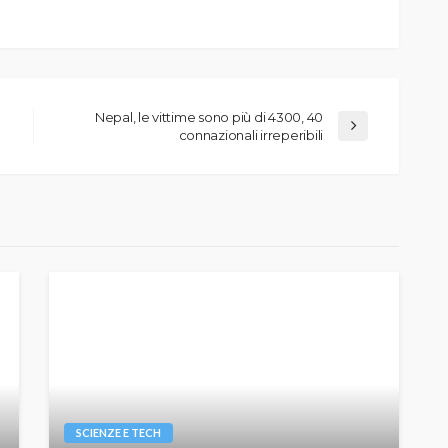
Nepal, le vittime sono più di 4300, 40
connazionali irreperibili
SCIENZE E TECH