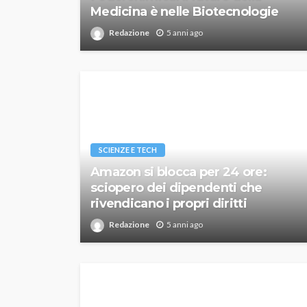
Medicina è nelle Biotecnologie
Redazione
5 anni ago
SCIENZE E TECH
Amazon si blocca per 24 ore:
sciopero dei dipendenti che
rivendicano i propri diritti
Redazione
5 anni ago