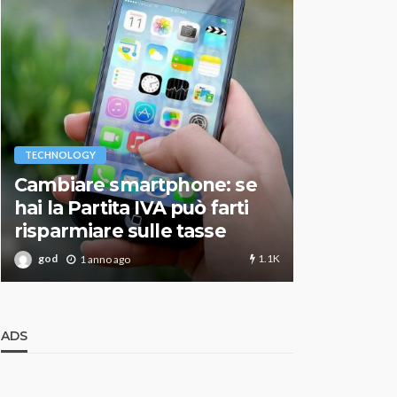
VARIE
TECHNOLOGY
Migliori r
Cambiare smartphone: se
guida agg
hai la Partita IVA può farti
scegliere
risparmiare sulle tasse
perfetto
1.1K
god
god
1 anno ago
1 an
ADS