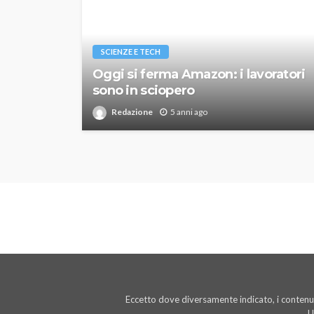
SCIENZE E TECH
Oggi si ferma Amazon: i lavoratori
sono in sciopero
Redazione
5 anni ago
Eccetto dove diversamente indicato, i contenut
U