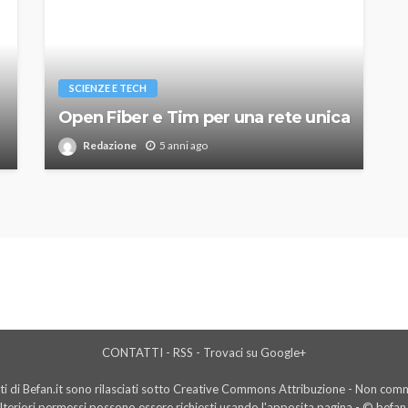
SCIENZE E TECH
Open Fiber e Tim per una rete unica
Redazione
5 anni ago
CONTATTI
-
RSS
-
Trovaci su Google+
i di Befan.it sono rilasciati sotto Creative Commons Attribuzione - Non comme
lteriori permessi possono essere richiesti usando l'
apposita pagina
- © befan.