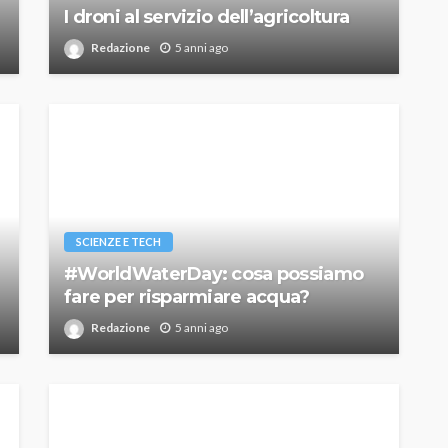
I droni al servizio dell’agricoltura
Redazione
5 anni ago
SCIENZE E TECH
#WorldWaterDay: cosa possiamo
fare per risparmiare acqua?
Redazione
5 anni ago