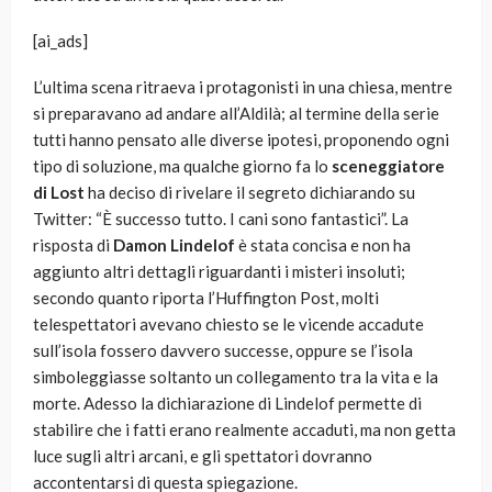
[ai_ads]
L’ultima scena ritraeva i protagonisti in una chiesa, mentre
si preparavano ad andare all’Aldilà; al termine della serie
tutti hanno pensato alle diverse ipotesi, proponendo ogni
tipo di soluzione, ma qualche giorno fa lo
sceneggiatore
di Lost
ha deciso di rivelare il segreto dichiarando su
Twitter: “È successo tutto. I cani sono fantastici”. La
risposta di
Damon Lindelof
è stata concisa e non ha
aggiunto altri dettagli riguardanti i misteri insoluti;
secondo quanto riporta l’Huffington Post, molti
telespettatori avevano chiesto se le vicende accadute
sull’isola fossero davvero successe, oppure se l’isola
simboleggiasse soltanto un collegamento tra la vita e la
morte. Adesso la dichiarazione di Lindelof permette di
stabilire che i fatti erano realmente accaduti, ma non getta
luce sugli altri arcani, e gli spettatori dovranno
accontentarsi di questa spiegazione.