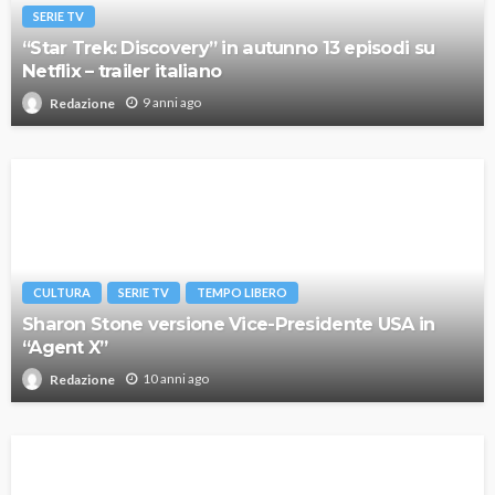
SERIE TV
“Star Trek: Discovery” in autunno 13 episodi su
Netflix – trailer italiano
9 anni ago
Redazione
CULTURA
SERIE TV
TEMPO LIBERO
Sharon Stone versione Vice-Presidente USA in
“Agent X”
10 anni ago
Redazione