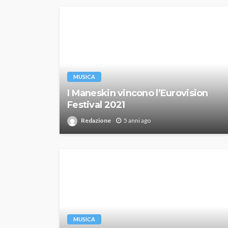
MUSICA
I Maneskin vincono l’Eurovision
Festival 2021
Redazione
5 anni ago
MUSICA