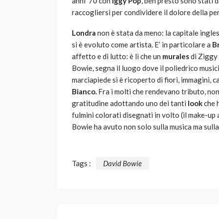
anni ’70 con
Iggy Pop
, ben presto sono stati d
raccogliersi per condividere il dolore della pe
Londra
non è stata da meno: la capitale ingles
si è evoluto come artista. E’ in particolare a
B
affetto e di lutto: è lì che un
murales
di Ziggy 
Bowie, segna il luogo dove il poliedrico musicis
marciapiede si è ricoperto di fiori, immagini, 
Bianco.
Fra i molti che rendevano tributo, non
gratitudine adottando uno dei tanti
look
che h
fulmini colorati disegnati in volto (il make-up
Bowie ha avuto non solo sulla musica ma sulla
Tags :
David Bowie