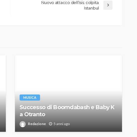
Nuovo attacco dell’Isis: colpita
Istanbul
MUSICA
Successo di Boomdabash e Baby K
a Otranto
Redazione
5 anni ago