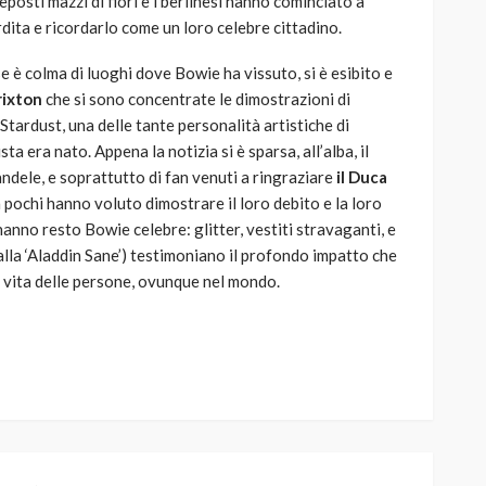
eposti mazzi di fiori e i berlinesi hanno cominciato a
rdita e ricordarlo come un loro celebre cittadino.
e è colma di luoghi dove Bowie ha vissuto, si è esibito e
rixton
che si sono concentrate le dimostrazioni di
Stardust, una delle tante personalità artistiche di
ta era nato. Appena la notizia si è sparsa, all’alba, il
candele, e soprattutto di fan venuti a ringraziare
il Duca
 pochi hanno voluto dimostrare il loro debito e la loro
anno resto Bowie celebre: glitter, vestiti stravaganti, e
 alla ‘Aladdin Sane’) testimoniano il profondo impatto che
 vita delle persone, ovunque nel mondo.