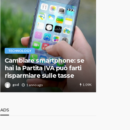
VARIE
TECHNOLOGY
Migliori r
Cambiare smartphone: se
guida agg
hai la Partita IVA può farti
scegliere
risparmiare sulle tasse
perfetto
1.09K
god
god
1 anno ago
1 an
ADS