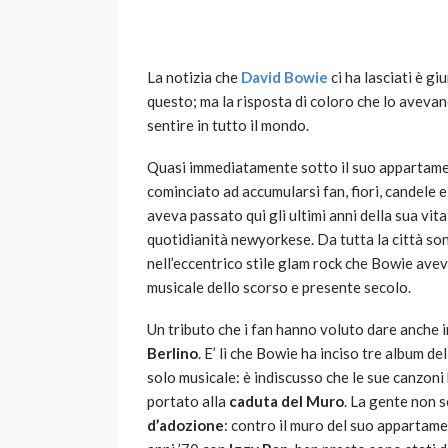
La notizia che
David Bowie
ci ha lasciati è g
questo; ma la risposta di coloro che lo avevan
sentire in tutto il mondo.
Quasi immediatamente sotto il suo appartamen
cominciato ad accumularsi fan, fiori, candele e 
VARIE
aveva passato qui gli ultimi anni della sua vi
Robot tagliaerba: 
quotidianità newyorkese. Da tutta la città so
scegliere per il tu
nell’eccentrico stile glam rock che Bowie avev
musicale dello scorso e presente secolo.
god
1 anno ago
Un tributo che i fan hanno voluto dare anche i
Berlino
. E’ lì che Bowie ha inciso tre album del
solo musicale: è indiscusso che le sue canzon
portato alla
c
aduta del Muro
. La gente non 
d’adozione
: contro il muro del suo appartame