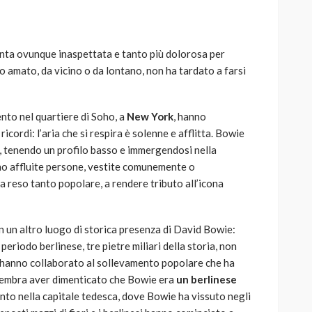
iunta ovunque inaspettata e tanto più dolorosa per
o amato, da vicino o da lontano, non ha tardato a farsi
AUTO
SPORT
MG alle Final 8 di Coppa
to nel quartiere di Soho, a
New York
, hanno
Davis: tennis mondiale e
ricordi: l’aria che si respira è solenne e afflitta. Bowie
passione per
ta, tenendo un profilo basso e immergendosi nella
quale
l’automobilismo
no affluite persone, vestite comunemente o
o prato
abbracciano la stessa causa
a reso tanto popolare, a rendere tributo all’icona
784
579
god
9 mesi ago
n un altro luogo di storica presenza di David Bowie:
 periodo berlinese, tre pietre miliari della storia, non
i hanno collaborato al sollevamento popolare che ha
sembra aver dimenticato che Bowie era
un berlinese
nto nella capitale tedesca, dove Bowie ha vissuto negli