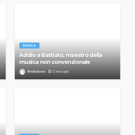
MUSICA
Addio a Battiato, maestro della
musica non convenzionale
Redazione
5 anni ago