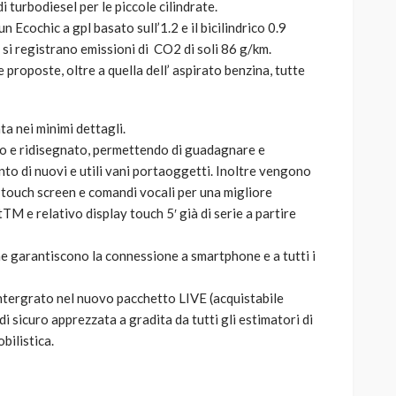
di turbodiesel per le piccole cilindrate.
 Ecochic a gpl basato sull’1.2 e il bicilindrico 0.9
si registrano emissioni di CO2 di soli 86 g/km.
proposte, oltre a quella dell’ aspirato benzina, tutte
a nei minimi dettagli.
nito e ridisegnato, permettendo di guadagnare e
to di nuovi e utili vani portaoggetti. Inoltre vengono
y touch screen e comandi vocali per una migliore
tTM e relativo display touch 5′ già di serie a partire
ne garantiscono la connessione a smartphone e a tutti i
tergrato nel nuovo pacchetto LIVE (acquistabile
 sicuro apprezzata a gradita da tutti gli estimatori di
bilistica.