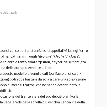
io Chic
Italia
AUTO
SPORT
MG alle Final 8 di Coppa
Davis: tennis mondiale e
passione per
 nel corso dei tanti anni, molti appellativi lusinghieri, e
quale
l’automobilismo
 affiancati termini quali
“elegante”, “chic” e “di classe”.
o prato
abbracciano la stessa causa
o la celebre e tanto amata
Ypsilon,
citycar, da sempre, tra
una delle auto più vendute in Italia.
785
582
god
9 mesi ago
za questo modello divenuto cult (parliamo di circa 2,7
razioni) potrebbe bastare da sola a dare una spiegazione
ono numerosi i fattori che ne hanno determinato la
ilistico.
occasione del trentennale del suo debutto arriva la
 la vede erede della sorella più vecchia Lancia Y e della