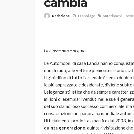
cambia
Redazione
11 anni ago
Autobianchi
Avor
La classe non è acqua
VARIE
Le Automobili di casa Lancia hanno conquistato,
Robot tagliaerba: 
non di rado, alle vetture piemontesi sono stati
scegliere per il tu
Il gioiellino di tutto l’arsenale è senza dubbi
le più apprezzate e desiderate, diviene subito 
god
1 anno ago
L’eleganza stilistica che da sempre caratteriz
milioni di esemplari venduti nelle sue 4 gene
del suo clamoroso successo commerciale, ma s
consacrazione nel panorama mondiale automob
Ufficialmente prodotta a partire dal 2003, in 
quinta generazione
, quinta rivisitazione che