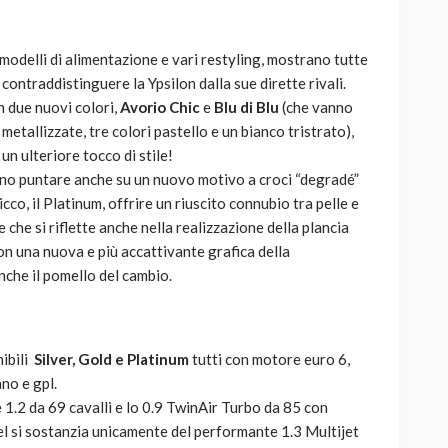
modelli di alimentazione e vari restyling, mostrano tutte
contraddistinguere la Ypsilon dalla sue dirette rivali.
on due nuovi colori,
Avorio Chic
e
Blu di Blu
(che vanno
metallizzate, tre colori pastello e un bianco tristrato),
 un ulteriore tocco di stile!
erno puntare anche su un nuovo motivo a croci “degradé”
icco, il Platinum, offrire un riuscito connubio tra pelle e
che si riflette anche nella realizzazione della plancia
e con una nuova e più accattivante grafica della
che il pomello del cambio.
nibili
Silver, Gold e Platinum
tutti con motore euro 6,
no e gpl.
 1.2 da 69 cavalli e lo 0.9 TwinAir Turbo da 85 con
l si sostanzia unicamente del performante 1.3 Multijet