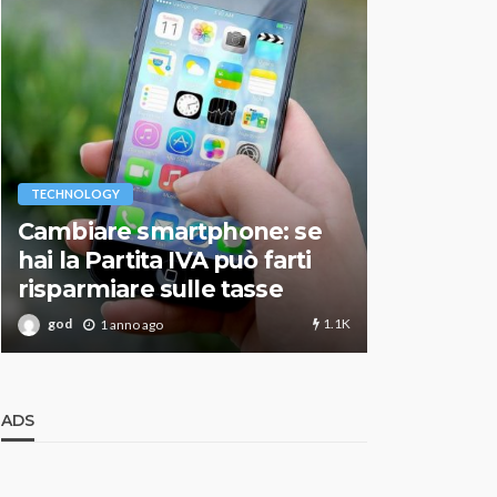
VARIE
TECHNOLOGY
Migliori r
Cambiare smartphone: se
guida agg
hai la Partita IVA può farti
scegliere
risparmiare sulle tasse
perfetto
1.1K
god
god
1 anno ago
1 an
ADS