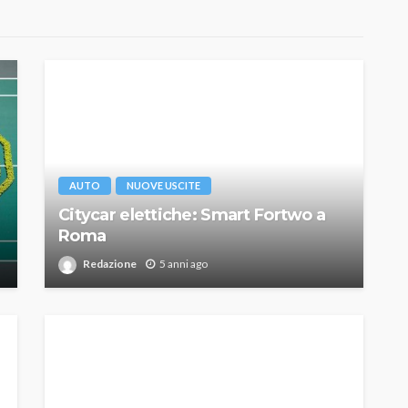
AUTO
NUOVE USCITE
Citycar elettiche: Smart Fortwo a
Roma
Redazione
5 anni ago