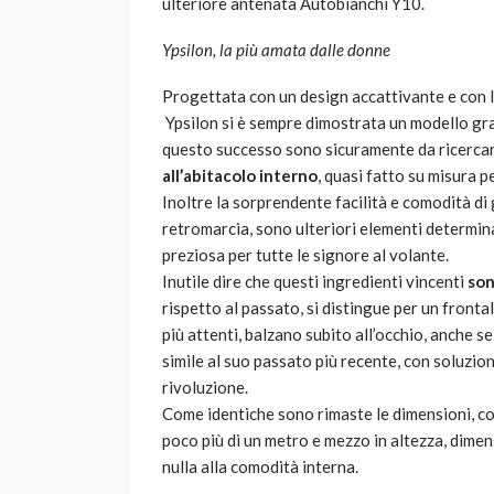
ulteriore antenata Autobianchi Y10.
Ypsilon, la più amata dalle donne
Progettata con un design accattivante e con l’
Ypsilon si è sempre dimostrata un modello grad
questo successo sono sicuramente da ricercare
all’abitacolo interno
, quasi fatto su misura p
Inoltre la sorprendente facilità e comodità di
retromarcia, sono ulteriori elementi determina
preziosa per tutte le signore al volante.
Inutile dire che questi ingredienti vincenti
son
rispetto al passato, si distingue per un fronta
più attenti, balzano subito all’occhio, anche se
simile al suo passato più recente, con soluzio
rivoluzione.
Come identiche sono rimaste le dimensioni, con 
poco più di un metro e mezzo in altezza, dimen
nulla alla comodità interna.