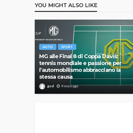
YOU MIGHT ALSO LIKE
AUTO
SPORT
MG alle Final 8 di Coppa Davis:
tennis mondiale e passione per
l’automobilismo abbracciano la
stessa causa
god
9 mesi ago