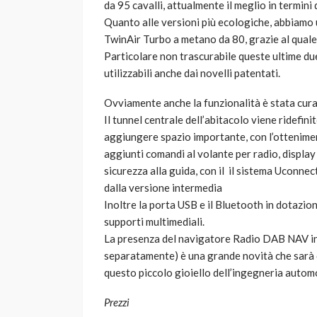
da 95 cavalli, attualmente il meglio in termini 
Quanto alle versioni più ecologiche, abbiamo un
TwinAir Turbo a metano da 80, grazie al quale 
Particolare non trascurabile queste ultime due 
utilizzabili anche dai novelli patentati.
Ovviamente anche la funzionalità è stata curat
Il tunnel centrale dell’abitacolo viene ridefi
aggiungere spazio importante, con l’ottenimen
aggiunti comandi al volante per radio, displa
sicurezza alla guida, con il il sistema Uconnec
dalla versione intermedia
Inoltre la porta USB e il Bluetooth in dotazio
supporti multimediali.
La presenza del navigatore Radio DAB NAV in
separatamente) è una grande novità che sarà di
questo piccolo gioiello dell’ingegneria automo
Prezzi