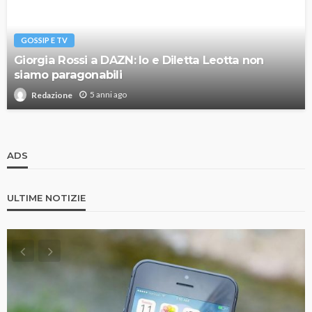
GOSSIP E TV
Giorgia Rossi a DAZN: Io e Diletta Leotta non
siamo paragonabili
5 anni ago
Redazione
ADS
ULTIME NOTIZIE