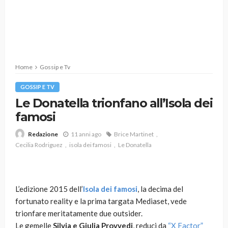
Home
Gossip e Tv
GOSSIP E TV
Le Donatella trionfano all’Isola dei
famosi
11 anni ago
Brice Martinet
Redazione
Cecilia Rodriguez
isola dei famosi
Le Donatella
L’edizione 2015 dell’
Isola dei famosi
, la decima del
fortunato reality e la prima targata Mediaset, vede
trionfare meritatamente due outsider.
Le gemelle
Silvia e Giulia Provvedi
, reduci da
“X Factor”