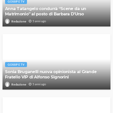
GOSSIP E TV
Anna Tatangelo condurrà “Scene da un
Matrimonio” al posto di Barbara D’Urso
5 anni ago
Redazione
GOSSIP E TV
Sonia Bruganelli nuova opinionista al Grande
Fratello VIP di Alfonso Signorini
5 anni ago
Redazione