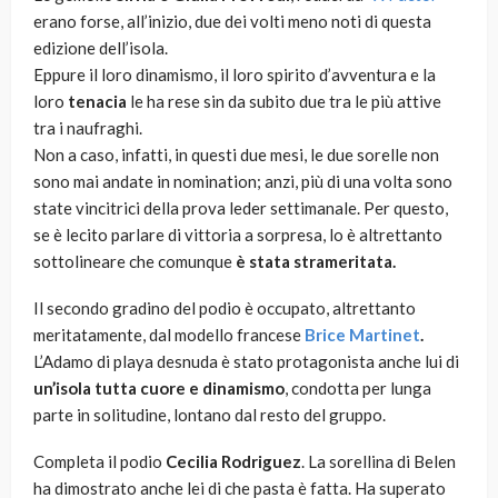
erano forse, all’inizio, due dei volti meno noti di questa
edizione dell’isola.
Eppure il loro dinamismo, il loro spirito d’avventura e la
loro
tenacia
le ha rese sin da subito due tra le più attive
tra i naufraghi.
Non a caso, infatti, in questi due mesi, le due sorelle non
sono mai andate in nomination; anzi, più di una volta sono
state vincitrici della prova leder settimanale. Per questo,
se è lecito parlare di vittoria a sorpresa, lo è altrettanto
sottolineare che comunque
è stata strameritata.
Il secondo gradino del podio è occupato, altrettanto
meritatamente, dal modello francese
Brice Martinet
.
L’Adamo di playa desnuda è stato protagonista anche lui di
un’isola tutta cuore e dinamismo
, condotta per lunga
parte in solitudine, lontano dal resto del gruppo.
Completa il podio
Cecilia Rodriguez
. La sorellina di Belen
ha dimostrato anche lei di che pasta è fatta. Ha superato