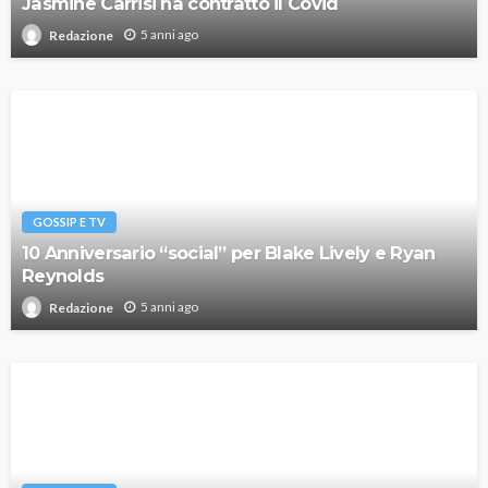
Jasmine Carrisi ha contratto il Covid
5 anni ago
Redazione
GOSSIP E TV
10 Anniversario “social” per Blake Lively e Ryan
Reynolds
5 anni ago
Redazione