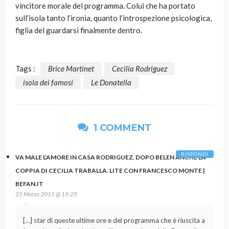
vincitore morale del programma. Colui che ha portato
sull’isola tanto l’ironia, quanto l’introspezione psicologica,
figlia del guardarsi finalmente dentro.
Tags :
Brice Martinet
Cecilia Rodriguez
isola dei famosi
Le Donatella
1 COMMENT
RISPONDI
VA MALE L’AMORE IN CASA RODRIGUEZ, DOPO BELEN ANCHE LA
COPPIA DI CECILIA TRABALLA. LITE CON FRANCESCO MONTE |
BEFAN.IT
25 Marzo 2015 @ 15:25
[…] star di queste ultime ore e del programma che è riuscita a