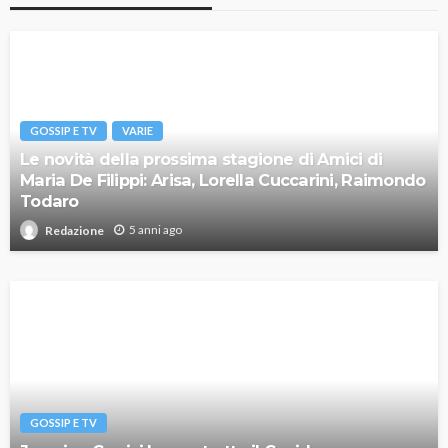
GOSSIP E TV
VARIE
Le novità della prossima stagione di Amici di
Maria De Filippi: Arisa, Lorella Cuccarini, Raimondo
Todaro
5 anni ago
Redazione
GOSSIP E TV