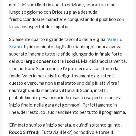
molti dei suoi limiti in questa edizione, soprattutto nel
lungo soggiorno con Brice su playa desnuda,
“rimboccandosi le maniche” e conquistando il pubblico con
la sua insospettabile simpatia.
Solamente quarto il grande favorito della vigilia,
Valerio
Scanu.
Il più nominato dagli altri naufraghi, finora aveva
superato indenne tutte le sfide, giungendo in finale forte
del suo
largo consenso tra i social
. Ma, diciamoci la verità,
il pelandrone Scanu non se l’è poi meritata così tanto la
finale. Valerio ha resistito dignitosamente agli stenti,
questo è vero, ma non è mai stato uno dei più attivi tra i
naufraghi. Sulla mancata vittoria di Scanu, infatti,
probabilmente pesa proprio la disastrosa performance a
inizio finale, nella gara dei gommoni. Perfettamente in
linea, del resto, col suo rendimento per tutto il programma.
Eliminato subito a inizio serata, e quindi soltanto quinto,
Rocco Siffredi
. Tuttavia il (ex?) pornodivo è forse il