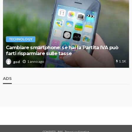
TECHNOLOGY
Cambiare smartphone: se hai la Partita IVA può
farti risparmiare sulle tasse
1.1K
1 anno ago
god
ADS
CONTATTI
-
RSS
-
Trovaci su Google+