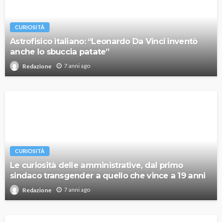
CURIOSITÀ
Astrofisico italiano: “Leonardo Da Vinci inventò
anche lo sbuccia patate”
7 anni ago
Redazione
CURIOSITÀ
Le curiosità delle amministrative, dal primo
sindaco transgender a quello che vince a 19 anni
7 anni ago
Redazione