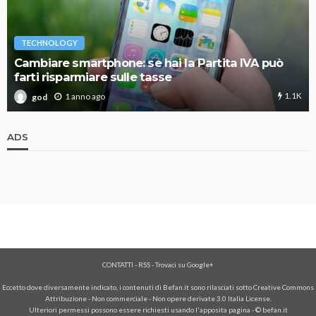
TECHNOLOGY
Cambiare smartphone: se hai la Partita IVA può
farti risparmiare sulle tasse
1.1K
1 anno ago
god
ADS
CONTATTI
-
RSS
-
Trovaci su Google+
Eccetto dove diversamente indicato, i contenuti di Befan.it sono rilasciati sotto Creative Commons
Attribuzione - Non commerciale - Non opere derivate 3.0 Italia License.
Ulteriori permessi possono essere richiesti usando l'
apposita pagina
- © befan.it