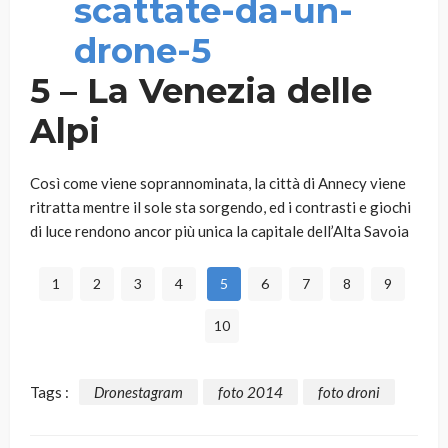
5 – La Venezia delle
Alpi
Così come viene soprannominata, la città di Annecy viene
ritratta mentre il sole sta sorgendo, ed i contrasti e giochi
di luce rendono ancor più unica la capitale dell’Alta Savoia
1
2
3
4
5
6
7
8
9
10
Tags :
Dronestagram
foto 2014
foto droni