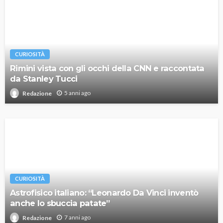
CURIOSITÀ
Rimini vista con gli occhi della CNN e raccontata
da Stanley Tucci
5 anni ago
Redazione
CURIOSITÀ
Astrofisico italiano: “Leonardo Da Vinci inventò
anche lo sbuccia patate”
7 anni ago
Redazione