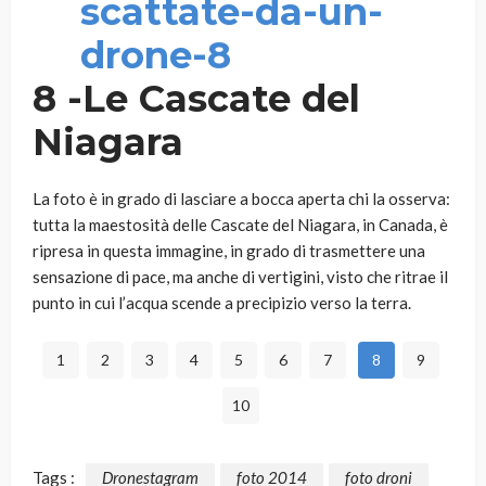
8 -Le Cascate del
Niagara
La foto è in grado di lasciare a bocca aperta chi la osserva:
tutta la maestosità delle Cascate del Niagara, in Canada, è
ripresa in questa immagine, in grado di trasmettere una
sensazione di pace, ma anche di vertigini, visto che ritrae il
punto in cui l’acqua scende a precipizio verso la terra.
1
2
3
4
5
6
7
8
9
10
Tags :
Dronestagram
foto 2014
foto droni