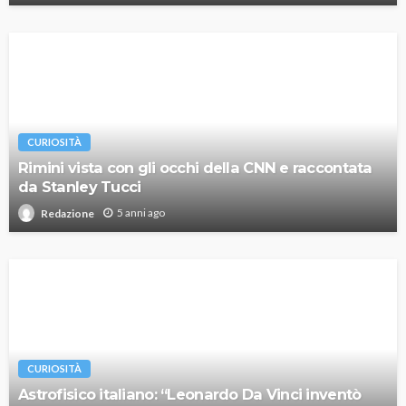
CURIOSITÀ
Rimini vista con gli occhi della CNN e raccontata
da Stanley Tucci
5 anni ago
Redazione
CURIOSITÀ
Astrofisico italiano: “Leonardo Da Vinci inventò