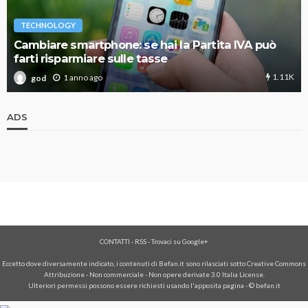
TECHNOLOGY
Cambiare smartphone: se hai la Partita IVA può
farti risparmiare sulle tasse
1.11K
1 anno ago
god
ADS
CONTATTI
-
RSS
-
Trovaci su Google+
Eccetto dove diversamente indicato, i contenuti di Befan.it sono rilasciati sotto Creative Commons
Attribuzione - Non commerciale - Non opere derivate 3.0 Italia License.
Ulteriori permessi possono essere richiesti usando l'
apposita pagina
- © befan.it