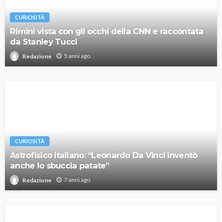
CURIOSITÀ
Rimini vista con gli occhi della CNN e raccontata
da Stanley Tucci
5 anni ago
Redazione
CURIOSITÀ
Astrofisico italiano: “Leonardo Da Vinci inventò
anche lo sbuccia patate”
7 anni ago
Redazione