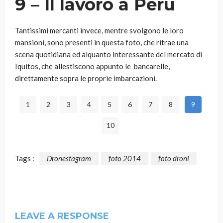
9 – Il lavoro a Perù
Tantissimi mercanti invece, mentre svolgono le loro
mansioni, sono presenti in questa foto, che ritrae una
scena quotidiana ed alquanto interessante del mercato di
Iquitos, che allestiscono appunto le bancarelle,
direttamente sopra le proprie imbarcazioni.
1
2
3
4
5
6
7
8
9
10
Tags :
Dronestagram
foto 2014
foto droni
LEAVE A RESPONSE