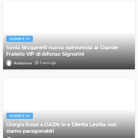
GOSSIP E TV
Sonia Bruganelli nuova opinionista al Grande
Fratello VIP di Alfonso Signorini
5 anni ago
Redazione
GOSSIP E TV
Giorgia Rossi a DAZN: Io e Diletta Leotta non
siamo paragonabili