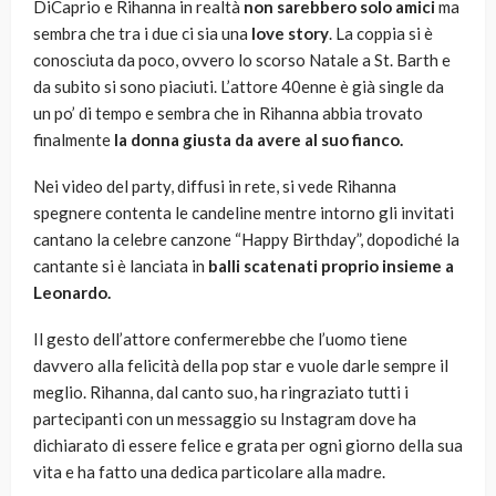
DiCaprio e Rihanna in realtà
non sarebbero solo amici
ma
sembra che tra i due ci sia una
love story
. La coppia si è
conosciuta da poco, ovvero lo scorso Natale a St. Barth e
da subito si sono piaciuti. L’attore 40enne è già single da
un po’ di tempo e sembra che in Rihanna abbia trovato
finalmente
la donna giusta da avere al suo fianco.
Nei video del party, diffusi in rete, si vede Rihanna
spegnere contenta le candeline mentre intorno gli invitati
cantano la celebre canzone “Happy Birthday”, dopodiché la
cantante si è lanciata in
balli scatenati proprio insieme a
Leonardo.
Il gesto dell’attore confermerebbe che l’uomo tiene
davvero alla felicità della pop star e vuole darle sempre il
meglio. Rihanna, dal canto suo, ha ringraziato tutti i
partecipanti con un messaggio su Instagram dove ha
dichiarato di essere felice e grata per ogni giorno della sua
vita e ha fatto una dedica particolare alla madre.