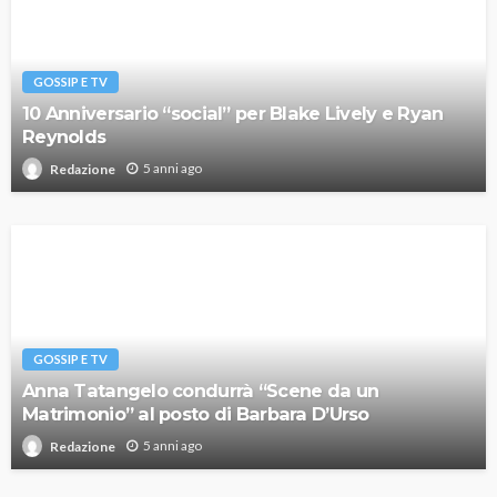
GOSSIP E TV
10 Anniversario “social” per Blake Lively e Ryan
Reynolds
5 anni ago
Redazione
GOSSIP E TV
Anna Tatangelo condurrà “Scene da un
Matrimonio” al posto di Barbara D’Urso
5 anni ago
Redazione