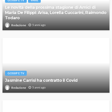
GOSSIP E TV
VARIE
Le novità della prossima stagione di Amici di
Maria De Filippi: Arisa, Lorella Cuccarini, Raimondo
Todaro
5 anni ago
Redazione
GOSSIP E TV
Jasmine Carrisi ha contratto il Covid
5 anni ago
Redazione