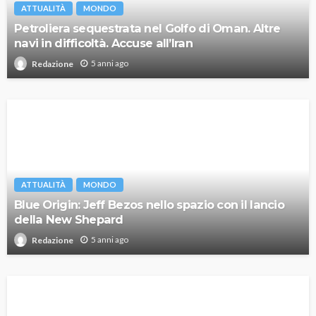
ATTUALITÀ
MONDO
Petroliera sequestrata nel Golfo di Oman. Altre
navi in difficoltà. Accuse all’Iran
5 anni ago
Redazione
ATTUALITÀ
MONDO
Blue Origin: Jeff Bezos nello spazio con il lancio
della New Shepard
5 anni ago
Redazione