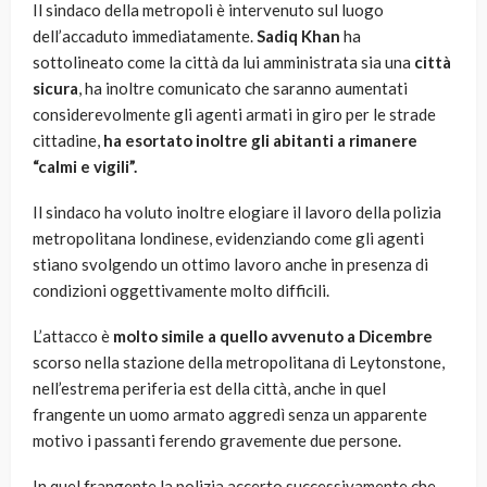
Il sindaco della metropoli è intervenuto sul luogo
dell’accaduto immediatamente.
Sadiq Khan
ha
sottolineato come la città da lui amministrata sia una
città
sicura
, ha inoltre comunicato che saranno aumentati
considerevolmente gli agenti armati in giro per le strade
cittadine,
ha esortato inoltre gli abitanti a rimanere
“calmi e vigili”.
Il sindaco ha voluto inoltre elogiare il lavoro della polizia
metropolitana londinese, evidenziando come gli agenti
stiano svolgendo un ottimo lavoro anche in presenza di
condizioni oggettivamente molto difficili.
L’attacco è
molto simile a quello avvenuto a Dicembre
scorso nella stazione della metropolitana di Leytonstone,
nell’estrema periferia est della città, anche in quel
frangente un uomo armato aggredì senza un apparente
motivo i passanti ferendo gravemente due persone.
In quel frangente la polizia accerto successivamente che