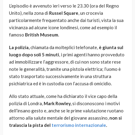
L’episodio è avvenuto ieri verso le 23.30 (ora del Regno
Unito), nella zona di
Russel Square
, un crocevia
particolarmente frequentato anche dai turisti, vista la sua
vicinanza ad alcune icone londinesi, come ad esempio il
famoso
British Museum
.
La polizia,
chiamata da molteplici telefonate,
è giunta sul
luogo dopo soli 5 minuti
, i primi agenti hanno provveduto
ad immobilizzare l’aggressore, di cui non sono state rese
note le generalità, tramite una pistola elettrica; l’uomo è
stato trasportato successivamente in una struttura
psichiatrica ed è in custodia con l’accusa di omicidio.
Allo stato attuale, come ha dichiarato il vice capo della
polizia di Londra,
Mark Rowley,
si disconoscono i motivi
dell’insano gesto e, anche se le prime valutazione ruotano
attorno alla salute mentale del giovane assassino,
non si
tralascia la pista del
terrorismo internazionale
.