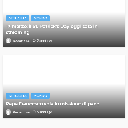
ATTUALITÀ
MONDO
17 marzo: il St. Patrick’s Day oggi sarà in
streaming
5 anni ago
Redazione
ATTUALITÀ
MONDO
Papa Francesco vola in missione di pace
5 anni ago
Redazione