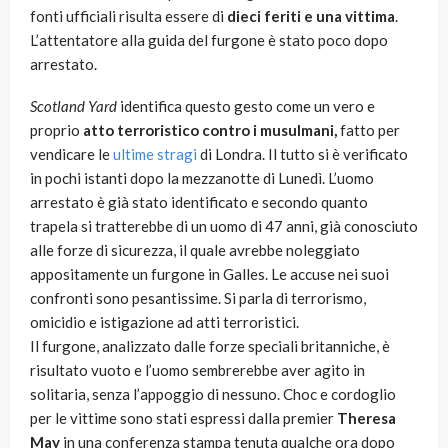
fonti ufficiali risulta essere di
dieci feriti e una vittima
.
L’attentatore alla guida del furgone è stato poco dopo
arrestato.
Scotland Yard
identifica questo gesto come un vero e
proprio
atto terroristico contro i musulmani,
fatto per
vendicare le
ultime stragi
di Londra. Il tutto si è verificato
in pochi istanti dopo la mezzanotte di Lunedì. L’uomo
arrestato è già stato identificato e secondo quanto
trapela si tratterebbe di un uomo di 47 anni, già conosciuto
alle forze di sicurezza, il quale avrebbe noleggiato
appositamente un furgone in Galles. Le accuse nei suoi
confronti sono pesantissime. Si parla di terrorismo,
omicidio e istigazione ad atti terroristici.
Il furgone, analizzato dalle forze speciali britanniche, è
risultato vuoto e l’uomo sembrerebbe aver agito in
solitaria, senza l’appoggio di nessuno. Choc e cordoglio
per le vittime sono stati espressi dalla premier
Theresa
May
in una conferenza stampa tenuta qualche ora dopo