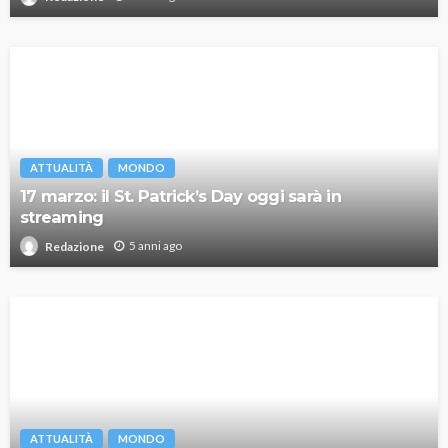
ATTUALITÀ
MONDO
17 marzo: il St. Patrick’s Day oggi sarà in
streaming
5 anni ago
Redazione
ATTUALITÀ
MONDO