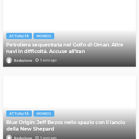
ATTUALITÀ
MONDO
Petroliera sequestrata nel Golfo di Oman. Altre
navi in difficoltà. Accuse all’Iran
5 anni ago
Redazione
ATTUALITÀ
MONDO
Blue Origin: Jeff Bezos nello spazio con il lancio
della New Shepard
5 anni ago
Redazione