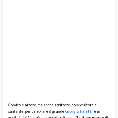
Comico e attore, ma anche scrittore, compositore e
cantante, per celebrare il grande
Giorgio Faletti,
è in
uscita il 26 Maggio la raccolta di brani “
L’ultimo giorno di