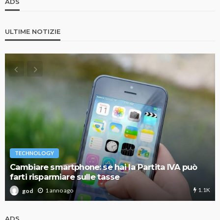
ADS
ULTIME NOTIZIE
TECHNOLOGY
Cambiare smartphone: se hai la Partita IVA può
farti risparmiare sulle tasse
1.1K
1 anno ago
god
ADS