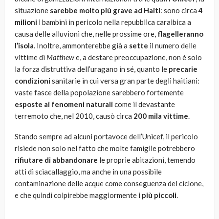
situazione
sarebbe molto più grave ad Haiti
: sono circa
4
milioni
i bambini in pericolo nella repubblica caraibica a
causa delle alluvioni che, nelle prossime ore,
flagelleranno
l’isola
. Inoltre, ammonterebbe già a
sette
il numero delle
vittime di
Matthew
e, a destare preoccupazione, non è solo
la forza distruttiva dell’uragano in sé, quanto le
precarie
condizioni
sanitarie in cui versa gran parte degli haitiani:
vaste fasce della popolazione sarebbero fortemente
esposte ai fenomeni naturali
come il devastante
terremoto che, nel 2010, causò circa
200 mila vittime
.
Stando sempre ad alcuni portavoce dell’Unicef, il pericolo
risiede non solo nel fatto che molte famiglie potrebbero
rifiutare di abbandonare
le proprie abitazioni, temendo
atti di sciacallaggio, ma anche in una possibile
contaminazione delle acque come conseguenza del ciclone,
e che quindi colpirebbe maggiormente
i più piccoli
.