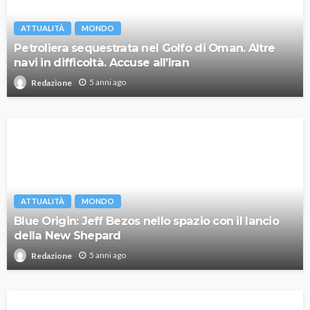
ATTUALITÀ
MONDO
Petroliera sequestrata nel Golfo di Oman. Altre
navi in difficoltà. Accuse all’Iran
5 anni ago
Redazione
ATTUALITÀ
MONDO
Blue Origin: Jeff Bezos nello spazio con il lancio
della New Shepard
5 anni ago
Redazione