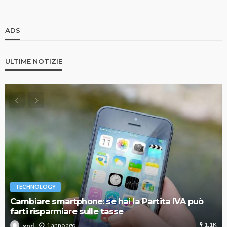
ADS
ULTIME NOTIZIE
TECHNOLOGY
Cambiare smartphone: se hai la Partita IVA può
farti risparmiare sulle tasse
1.1K
1 anno ago
god