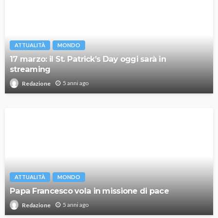
ATTUALITÀ
MONDO
17 marzo: il St. Patrick’s Day oggi sarà in
streaming
5 anni ago
Redazione
ATTUALITÀ
MONDO
Papa Francesco vola in missione di pace
5 anni ago
Redazione