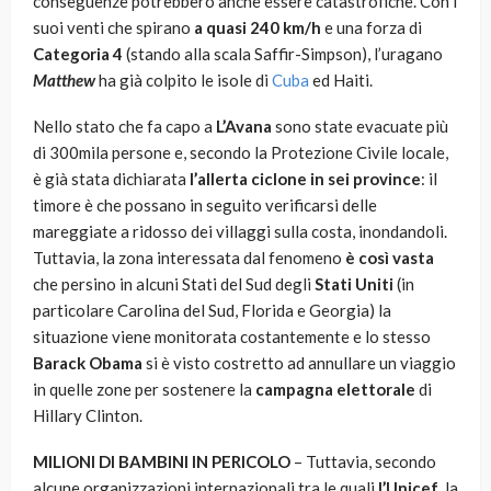
conseguenze potrebbero anche essere catastrofiche. Con i
suoi venti che spirano
a quasi 240 km/h
e una forza di
Categoria 4
(stando alla scala Saffir-Simpson), l’uragano
Matthew
ha già colpito le isole di
Cuba
ed Haiti.
Nello stato che fa capo a
L’Avana
sono state evacuate più
di 300mila persone e, secondo la Protezione Civile locale,
è già stata dichiarata
l’allerta ciclone in sei province
: il
timore è che possano in seguito verificarsi delle
mareggiate a ridosso dei villaggi sulla costa, inondandoli.
Tuttavia, la zona interessata dal fenomeno
è così vasta
che persino in alcuni Stati del Sud degli
Stati Uniti
(in
particolare Carolina del Sud, Florida e Georgia) la
situazione viene monitorata costantemente e lo stesso
Barack Obama
si è visto costretto ad annullare un viaggio
in quelle zone per sostenere la
campagna elettorale
di
Hillary Clinton.
MILIONI DI BAMBINI IN PERICOLO
– Tuttavia, secondo
alcune organizzazioni internazionali tra le quali
l’Unicef
, la