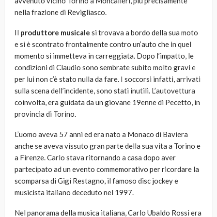
avvenuto vicino Torino a Moncalieri, più precisamente
nella frazione di Revigliasco.
Il
produttore musicale
si trovava a bordo della sua moto
e si è scontrato frontalmente contro un’auto che in quel
momento si immetteva in carreggiata. Dopo l’impatto, le
condizioni di Claudio sono sembrate subito molto gravi e
per lui non c’è stato nulla da fare. I soccorsi infatti, arrivati
sulla scena dell’incidente, sono stati inutili. L’autovettura
coinvolta, era guidata da un giovane 19enne di Pecetto, in
provincia di Torino.
L’uomo aveva 57 anni ed era nato a Monaco di Baviera
anche se aveva vissuto gran parte della sua vita a Torino e
a Firenze. Carlo stava ritornando a casa dopo aver
partecipato ad un evento commemorativo per ricordare la
scomparsa di Gigi Restagno, il famoso disc jockey e
musicista italiano deceduto nel 1997.
Nel panorama della musica italiana, Carlo Ubaldo Rossi era