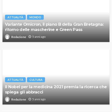
ATTUALITÀ
MONDO
Variante Omicron, il piano B della Gran Bretagna:
ritorno delle mascherine e Green Pass
5 anni ago
Redazione
ATTUALITÀ
CULTURA
Il Nobel per la medicina 2021 premia la ricerca che
spiega gli abbracci
5 anni ago
Redazione