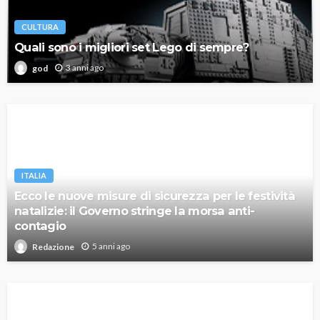
CULTURA
Quali sono i migliori set Lego di sempre?
3 anni ago
god
ITALIA
Ecco le nuove misure di sicurezza per le festività
natalizie: il Governo stringe la morsa anti-
contagio
5 anni ago
Redazione