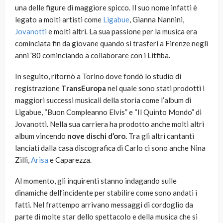
una delle figure di maggiore spicco. Il suo nome infatti è
legato a molti artisti come
Ligabue
, Gianna Nannini,
Jovanotti
e molti altri. La sua passione per la musica era
cominciata fin da giovane quando si trasferì a Firenze negli
anni ’80 cominciando a collaborare con i Litfiba.
In seguito, ritornò a Torino dove fondò lo studio di
registrazione
TransEuropa
nel quale sono stati prodotti i
maggiori successi musicali della storia come l’album di
Ligabue, “Buon Compleanno Elvis” e “Il Quinto Mondo” di
Jovanotti. Nella sua carriera ha prodotto anche molti altri
album vincendo
nove dischi d’oro.
Tra gli altri cantanti
lanciati dalla casa discografica di Carlo ci sono anche Nina
Zilli,
Arisa
e Caparezza.
Al momento, gli inquirenti stanno indagando sulle
dinamiche dell’incidente per stabilire come sono andati i
fatti. Nel frattempo arrivano messaggi di cordoglio da
parte di molte star dello spettacolo e della musica che si