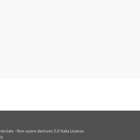
rciale - Non opere derivate 3.0 Italia License.
it