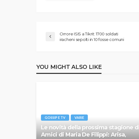
Orrore ISIS a Tikrit: 1700 soldati
iracheni sepolti in 10 fosse comuni
YOU MIGHT ALSO LIKE
GOSSIP E TV
VARIE
Le novità della prossima stagione d
Amici di Maria De Filippi: Arisa,