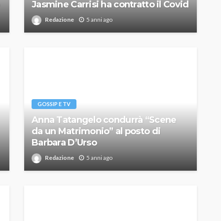
Jasmine Carrisi ha contratto il Covid
Redazione
5 anni ago
GOSSIP E TV
Anna Tatangelo condurrà “Scene
da un Matrimonio” al posto di
Barbara D’Urso
Redazione
5 anni ago