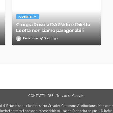
GOSSIP E TV
Giorgia Rossi a DAZN: Io e Diletta
Leotta non siamo paragonabili
Redazione
5 anni ago
CONTATTI
-
RSS
-
Trovaci su Google+
i di Befan.it sono rilasciati sotto Creative Commons Attribuzione - Non comme
lteriori permessi possono essere richiesti usando l'
apposita pagina
- © befan.