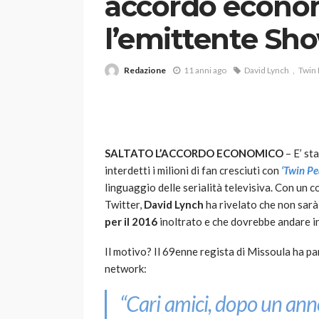
accordo econo
l’emittente Sh
Redazione
11 anni ago
David Lynch
Twin
VARIE
SALTATO L’ACCORDO ECONOMICO
– E’ st
Robot tagliaerba: 
interdetti i milioni di fan cresciuti con
‘Twin Pe
scegliere per il tu
linguaggio delle serialità televisiva. Con un
Twitter,
David Lynch
ha rivelato che non sarà 
god
1 anno ago
per il 2016
inoltrato e che dovrebbe andare i
Il motivo? Il 69enne regista di Missoula ha pa
network:
“Cari amici, dopo un anno