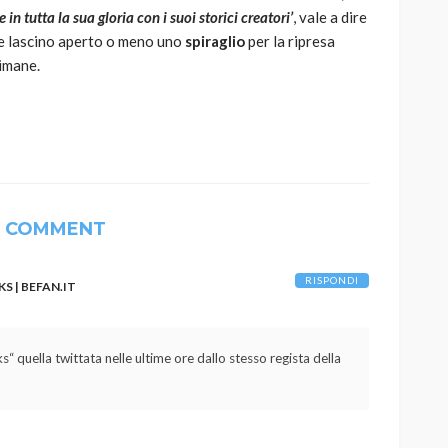
in tutta la sua gloria con i suoi storici creatori’
, vale a dire
le lascino aperto o meno uno
spiraglio
per la ripresa
timane.
1 COMMENT
RISPONDI
S | BEFAN.IT
s“ quella twittata nelle ultime ore dallo stesso regista della