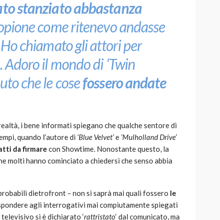
ato stanziato abbastanza
 copione come ritenevo andasse
 Ho chiamato gli attori per
. Adoro il mondo di ‘Twin
iuto che le cose
fossero andate
realtà, i bene informati spiegano che qualche sentore di
tempi, quando l’autore di
‘Blue Velvet’
e
‘Mulholland Drive’
atti da firmare
con Showtime. Nonostante questo, la
he molti hanno cominciato a chiedersi che senso abbia
mprobabili dietrofront – non si saprà mai quali fossero
le
spondere agli interrogativi mai compiutamente spiegati
televisivo si è dichiarato ‘
rattristato
‘ dal comunicato, ma