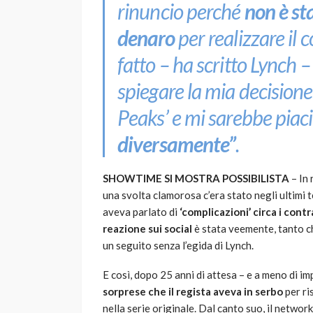
rinuncio perché
non è st
denaro
per realizzare il
fatto –
ha scritto Lynch
–
spiegare la mia decisione
Peaks’ e mi sarebbe piac
diversamente”
.
SHOWTIME SI MOSTRA POSSIBILISTA
– In 
una svolta clamorosa c’era stato negli ultimi 
aveva parlato di
‘complicazioni’ circa i contr
reazione sui social
è stata veemente, tanto c
un seguito senza l’egida di Lynch.
E così, dopo 25 anni di attesa – e a meno di i
sorprese che il regista aveva in serbo
per ri
nella serie originale. Dal canto suo, il network 