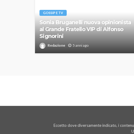
GOSSIP E TV
Sonia Bruganelli nuova opinionista
al Grande Fratello VIP di Alfonso
Signorini
Redazione
5 anni ago
Eccetto dove diversamente indicato, i contenut
U