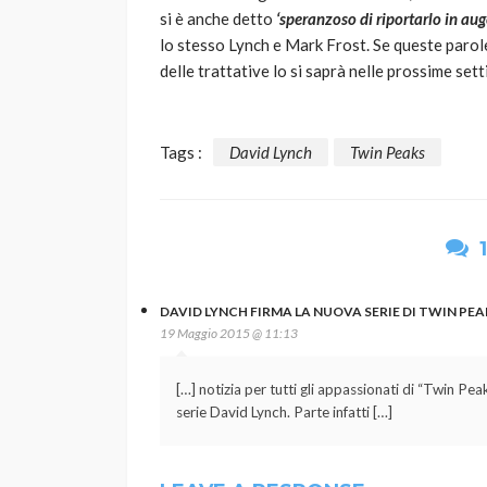
si è anche detto
‘speranzoso di riportarlo in auge 
lo stesso Lynch e Mark Frost. Se queste paro
delle trattative lo si saprà nelle prossime set
Tags :
David Lynch
Twin Peaks
DAVID LYNCH FIRMA LA NUOVA SERIE DI TWIN PEAK
19 Maggio 2015 @ 11:13
[…] notizia per tutti gli appassionati di “Twin Peak
serie David Lynch. Parte infatti […]