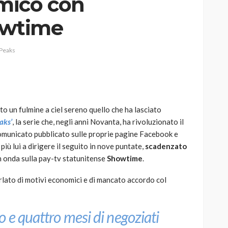
mico con
owtime
 Peaks
AUTO
SPORT
MG alle Final 8 di Coppa
Davis: tennis mondiale e
passione per
ato un fulmine a ciel sereno quello che ha lasciato
quale
l’automobilismo
aks’
, la serie che, negli anni Novanta, ha rivoluzionato il
o prato
abbracciano la stessa causa
 comunicato pubblicato sulle proprie pagine Facebook e
più lui a dirigere il seguito in nove puntate,
scadenzato
784
580
god
9 mesi ago
n onda sulla pay-tv statunitense
Showtime
.
rlato di motivi economici e di mancato accordo col
 e quattro mesi di negoziati