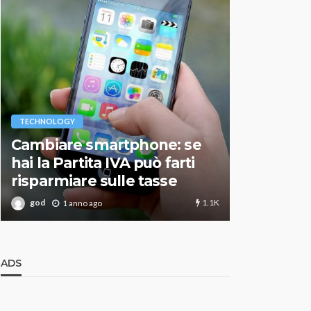
VARIE
TECHNOLOGY
Migliori r
Cambiare smartphone: se
guida agg
hai la Partita IVA può farti
scegliere
risparmiare sulle tasse
perfetto
1.1K
god
god
1 anno ago
1 an
ADS