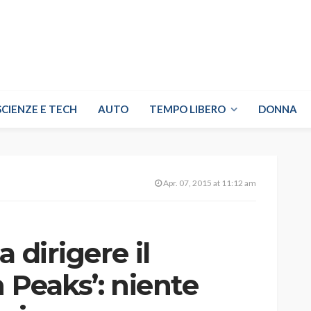
SCIENZE E TECH
AUTO
TEMPO LIBERO
DONNA
Apr. 07, 2015 at 11:12 am
 dirigere il
n Peaks’: niente