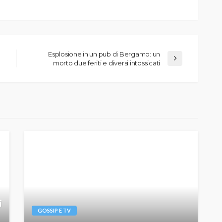
Esplosione in un pub di Bergamo: un
morto due feriti e diversi intossicati
i
GOSSIP E TV