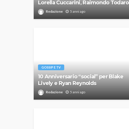
Lorella Cuccarini, Raimondo Todaro
Redazione
5 anni ago
GOSSIP E TV
10 Anniversario “social” per Blake
Lively e Ryan Reynolds
Redazione
5 anni ago