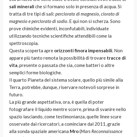
sali minerali
che si formano solo in presenza di acqua. Si
tratta di tre tipi di sali:
perclorato di magnesio, clorato di
magnesio e perclorato di sodio
. E qui non si scherza. Sono
prove chimiche evidenti, inconfutabili, individuate
utilizzando tecniche scientifiche attendibili come la
spettroscopia.
Questa scoperta apre
orizzonti finora impensabili
. Non
appare più tanto remota la possibilità di trovare
tracce di
vita
, presente o passata che sia, come batteri o altre
semplici forme biologiche.
Il quarto Pianeta del sistema solare, quello più simile alla
Terra, potrebbe, dunque, riservare notevoli sorprese in
futuro.
La più grande aspettativa, ora, è quella di poter
fotografare il liquido mentre scorre, prima di svanire nello
spazio lasciando, come testimonianza, quelle linee scure
osservate dai ricercatori, a cominciare dal 2011, grazie
alla sonda spaziale americana
Mro
(
Mars Reconnaissance