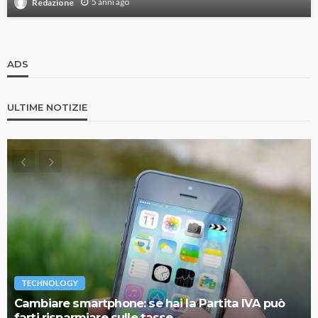
5 anni ago
Redazione
ADS
ULTIME NOTIZIE
TECHNOLOGY
Cambiare smartphone: se hai la Partita IVA può
farti risparmiare sulle tasse