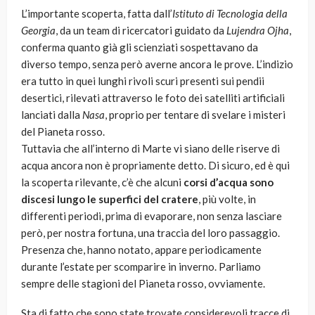
L’importante scoperta, fatta dall’
Istituto di Tecnologia della
Georgia
, da un team di ricercatori guidato da
Lujendra Ojha
,
conferma quanto già gli scienziati sospettavano da
diverso tempo, senza però averne ancora le prove. L’indizio
era tutto in quei lunghi rivoli scuri presenti sui pendii
desertici, rilevati attraverso le foto dei satelliti artificiali
lanciati dalla
Nasa
, proprio per tentare di svelare i misteri
del Pianeta rosso.
Tuttavia che all’interno di Marte vi siano delle riserve di
acqua ancora non è propriamente detto. Di sicuro, ed è qui
la scoperta rilevante, c’è che alcuni
corsi d’acqua sono
discesi lungo le superfici del cratere
, più volte, in
differenti periodi, prima di evaporare, non senza lasciare
però, per nostra fortuna, una traccia del loro passaggio.
Presenza che, hanno notato, appare periodicamente
durante l’estate per scomparire in inverno. Parliamo
sempre delle stagioni del Pianeta rosso, ovviamente.
Sta di fatto che sono state trovate considerevoli tracce di