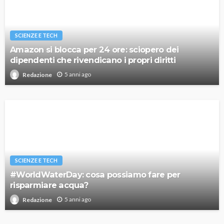
SCIENZE E TECH
Amazon si blocca per 24 ore: sciopero dei
dipendenti che rivendicano i propri diritti
5 anni ago
Redazione
SCIENZE E TECH
#WorldWaterDay: cosa possiamo fare per
risparmiare acqua?
5 anni ago
Redazione