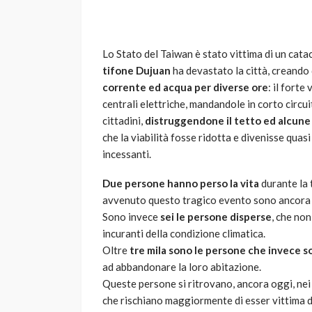
Lo Stato del Taiwan è stato vittima di un cata
tifone Dujuan
ha devastato la città, creando 
corrente ed acqua per diverse ore
: il fort
centrali elettriche, mandandole in corto circuit
cittadini,
d
istruggendone il tetto ed alcune 
che la viabilità fosse ridotta e divenisse quas
VARIE
incessanti.
Robot tagliaerba: 
scegliere per il tu
Due persone hanno perso la vita
durante la 
avvenuto questo tragico evento sono ancora 
god
1 anno ago
Sono invece
sei le persone disperse
, che non
incuranti della condizione climatica.
Oltre
tre mila sono le persone che invece 
ad abbandonare la loro abitazione.
Queste persone si ritrovano, ancora oggi, nei c
che rischiano maggiormente di esser vittima d