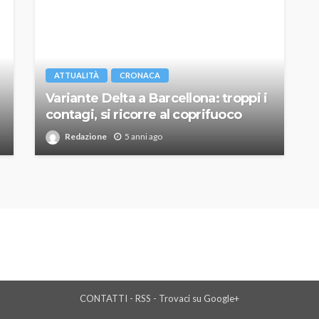
ATTUALITÀ
CRONACA
Variante Delta a Barcellona: troppi i
contagi, si ricorre al coprifuoco
Redazione
5 anni ago
CONTATTI
-
RSS
-
Trovaci su Google+