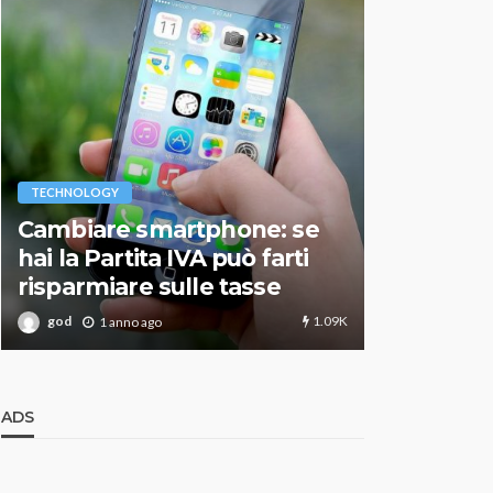
VARIE
TECHNOLOGY
Migliori r
Cambiare smartphone: se
guida agg
hai la Partita IVA può farti
scegliere
risparmiare sulle tasse
perfetto
1.09K
god
god
1 anno ago
1 an
ADS