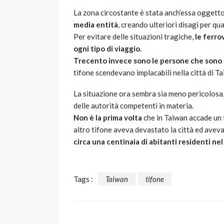
La zona circostante è stata anch’essa oggetto 
media entità
, creando ulteriori disagi per qua
Per evitare delle situazioni tragiche,
l
e ferro
ogni tipo di viaggio.
Trecento invece sono le persone che sono 
tifone scendevano implacabili nella città di Ta
La situazione ora sembra sia meno pericolosa,
delle autorità competenti in materia.
Non è la prima volta
che in Taiwan accade un 
altro tifone aveva devastato la città ed avev
circa una centinaia di abitanti residenti nel
Tags :
Taiwan
tifone