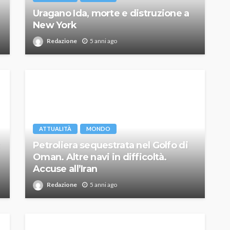
Uragano Ida, morte e distruzione a
New York
Redazione
5 anni ago
ATTUALITÀ
MONDO
Petroliera sequestrata nel Golfo di
Oman. Altre navi in difficoltà.
Accuse all’Iran
Redazione
5 anni ago