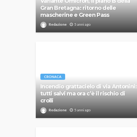
Variante Omicron, il piano B della
Gran Bretagna: ritorno delle
mascherine e Green Pass
Redazione
5 anni ago
CRONACA
Incendio grattacielo di via Antonini:
tutti salvi ma ora c’è il rischio di
crolli
Redazione
5 anni ago