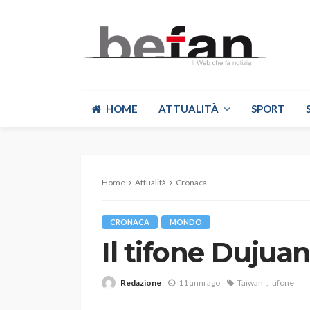
HOME
ATTUALITÀ
SPORT
Home
Attualità
Cronaca
CRONACA
MONDO
Il tifone Dujua
Redazione
11 anni ago
Taiwan
tifone