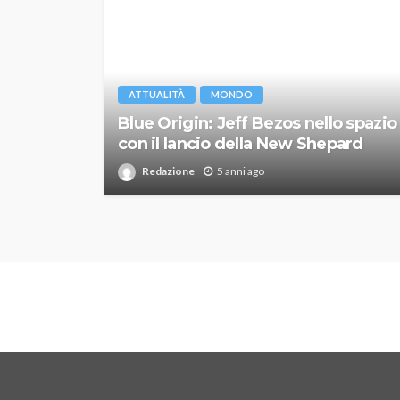
ATTUALITÀ
MONDO
Blue Origin: Jeff Bezos nello spazio
con il lancio della New Shepard
Redazione
5 anni ago