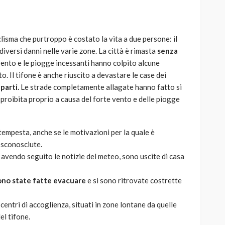
clisma che purtroppo è costato la vita a due persone: il
diversi danni nelle varie zone. La città è rimasta
s
enza
AUTO
SPORT
e vento e le piogge incessanti hanno colpito alcune
o. Il tifone è anche riuscito a devastare le case dei
MG alle Final 8 di Coppa
parti.
Le strade completamente allagate hanno fatto si
Davis: tennis mondiale e
i proibita proprio a causa del forte vento e delle piogge
passione per
quale
l’automobilismo
o prato
abbracciano la stessa causa
tempesta, anche se le motivazioni per la quale è
sconosciute.
784
579
god
9 mesi ago
 avendo seguito le notizie del meteo, sono uscite di casa
sono state fatte evacuare
e si sono ritrovate costrette
entri di accoglienza, situati in zone lontane da quelle
el tifone.