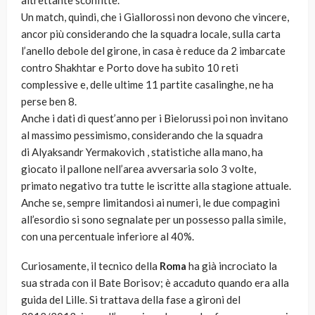
altrettante sconfitte.
Un match, quindi, che i Giallorossi non devono che vincere,
ancor più considerando che la squadra locale, sulla carta
l’anello debole del girone, in casa è reduce da 2 imbarcate
contro Shakhtar e Porto dove ha subito 10 reti
complessive e, delle ultime 11 partite casalinghe, ne ha
perse ben 8.
Anche i dati di quest’anno per i Bielorussi poi non invitano
al massimo pessimismo, considerando che la squadra
di Alyaksandr Yermakovich , statistiche alla mano, ha
giocato il pallone nell’area avversaria solo 3 volte,
primato negativo tra tutte le iscritte alla stagione attuale.
Anche se, sempre limitandosi ai numeri, le due compagini
all’esordio si sono segnalate per un possesso palla simile,
con una percentuale inferiore al 40%.
Curiosamente, il tecnico della
Roma
ha già incrociato la
sua strada con il Bate Borisov; è accaduto quando era alla
guida del Lille. Si trattava della fase a gironi del