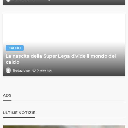
CALCIO
La nascita della Super Lega divide il mondo del
calcio
5 anni ago
Redazione
ADS
ULTIME NOTIZIE