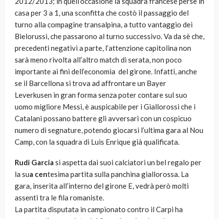
2012/2013; in quell’occasione la squadra francese perse in
casa per 3 a 1, una sconfitta che costò il passaggio del
turno alla compagine transalpina, a tutto vantaggio dei
Bielorussi, che passarono al turno successivo. Va da sè che,
precedenti negativi a parte, l’attenzione capitolina non
sarà meno rivolta all’altro match di serata, non poco
importante ai fini dell’economia del girone. Infatti, anche
se il Barcellona si trova ad affrontare un Bayer
Leverkusen in gran forma senza poter contare sul suo
uomo migliore Messi, è auspicabile per i Giallorossi che i
Catalani possano battere gli avversari con un cospicuo
numero di segnature, potendo giocarsi l’ultima gara al Nou
Camp, con la squadra di Luis Enrique già qualificata.
Rudi Garcia
si aspetta dai suoi calciatori un bel regalo per
la su
a cen
tesima partita sulla panchina giallorossa. La
gara, inserita all’interno del girone E, vedrà però molti
assenti tra le fila romaniste.
La partita disputata in campionato contro il Carpi ha