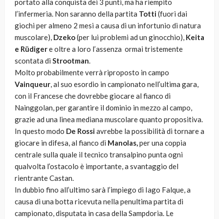
portato alla conquista dei 3 punti, ma ha riempito
l’infermeria. Non saranno della partita
Totti
(fuori dai
giochi per almeno 2 mesi a causa di un infortunio di natura
muscolare),
Dzeko
(per lui problemi ad un ginocchio),
Keita
e Rüdiger
e oltre a loro l’assenza ormai tristemente
scontata di
Strootman
.
Molto probabilmente verrà riproposto in campo
Vainqueur
, al suo esordio in campionato nell’ultima gara,
con il Francese che dovrebbe giocare al fianco di
Nainggolan, per garantire il dominio in mezzo al campo,
grazie ad una linea mediana muscolare quanto propositiva.
In questo modo
De Rossi
avrebbe la possibilità di tornare a
giocare in difesa, al fianco di
Manolas,
per una coppia
centrale sulla quale il tecnico transalpino punta ogni
qualvolta l’ostacolo è importante, a svantaggio del
rientrante Castan.
In dubbio fino all’ultimo sarà l’impiego di Iago Falque, a
causa di una botta ricevuta nella penultima partita di
campionato, disputata in casa della Sampdoria. Le