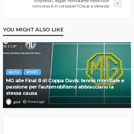
Sorpresa Caligari, nonostante fosse fuori
concorso è in corsa per l’Oscar a Venezia
YOU MIGHT ALSO LIKE
AUTO
SPORT
MG alle Final 8 di Coppa Davis: tennis mondiale e
passione per l’automobilismo abbracciano la
stessa causa
9 mesi ago
god