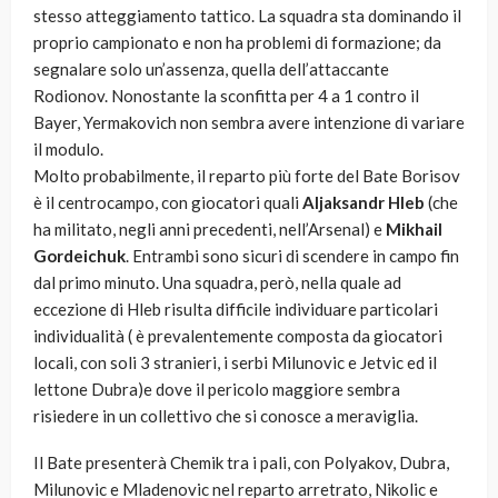
stesso atteggiamento tattico. La squadra sta dominando il
proprio campionato e non ha problemi di formazione; da
segnalare solo un’assenza, quella dell’attaccante
Rodionov. Nonostante la sconfitta per 4 a 1 contro il
Bayer, Yermakovich non sembra avere intenzione di variare
il modulo.
Molto probabilmente, il reparto più forte del Bate Borisov
è il centrocampo, con giocatori quali
Aljaksandr Hleb
(che
ha militato, negli anni precedenti, nell’Arsenal) e
Mikhail
Gordeichuk
. Entrambi sono sicuri di scendere in campo fin
dal primo minuto. Una squadra, però, nella quale ad
eccezione di Hleb risulta difficile individuare particolari
individualità ( è prevalentemente composta da giocatori
locali, con soli 3 stranieri, i serbi Milunovic e Jetvic ed il
lettone Dubra)e dove il pericolo maggiore sembra
risiedere in un collettivo che si conosce a meraviglia.
Il Bate presenterà Chemik tra i pali, con Polyakov, Dubra,
Milunovic e Mladenovic nel reparto arretrato, Nikolic e