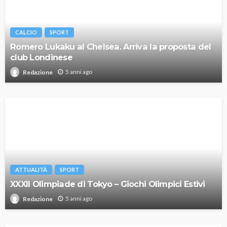
CALCIO
SPORT
Romero Lukaku al Chelsea. Arriva la proposta del
club Londinese
5 anni ago
Redazione
ATTUALITÀ
SPORT
XXXII Olimpiade di Tokyo – Giochi Olimpici Estivi
5 anni ago
Redazione