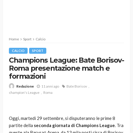
Home
Sport
Calcio
CALCIO
SPORT
Champions League: Bate Borisov-
Roma presentazione match e
formazioni
11 anni ago
Bate Borisov
Redazione
champion's League
Roma
Oggi, martedì 29 settembre, si disputeranno le prime 8
partite della
seconda giornata di Champions League
. Tra
queste ala Barysaŭ Arena da 13 mila posti circa di Borisov,