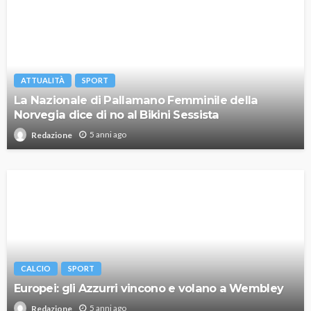
ATTUALITÀ
SPORT
La Nazionale di Pallamano Femminile della
Norvegia dice di no al Bikini Sessista
5 anni ago
Redazione
CALCIO
SPORT
Europei: gli Azzurri vincono e volano a Wembley
5 anni ago
Redazione