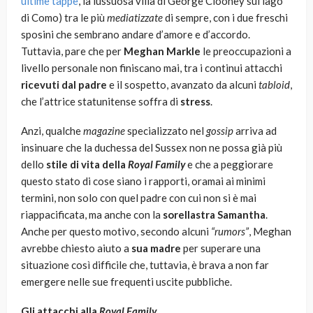
ultime tappe
, la lussuosa villa di George Clooney sul lago
di Como) tra le più
mediatizzate
di sempre, con i due freschi
sposini che sembrano andare d’amore e d’accordo.
Tuttavia, pare che per
Meghan Markle
le preoccupazioni a
livello personale non finiscano mai, tra i continui attacchi
ricevuti dal padre
e il sospetto, avanzato da alcuni
tabloid
,
che l’attrice statunitense soffra di
stress
.
Anzi, qualche
magazine
specializzato nel
gossip
arriva ad
insinuare che la duchessa del Sussex non ne possa già più
dello
stile di vita della
Royal Family
e che a peggiorare
questo stato di cose siano i rapporti, oramai ai minimi
termini, non solo con quel padre con cui non si è mai
riappacificata, ma anche con la
sorellastra Samantha
.
Anche per questo motivo, secondo alcuni
“rumors”
, Meghan
avrebbe chiesto aiuto a
sua madre
per superare una
situazione così difficile che, tuttavia, è brava a non far
emergere nelle sue frequenti uscite pubbliche.
Gli attacchi alla
Royal Family