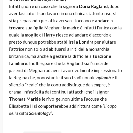
Infatti, non è un caso che la signora
Doria Ragland,
dopo
aver lasciato il suo lavoro in una clinica statunitense, si
stia preparando per attraversare l’oceano e
andare a
trovare
sua figlia Meghan: la madre è infatti l’unica con la
quale la moglie di Harry riesce ad andare d’accordo e
presto dunque potrebbe
stabilirsi a Londra
per aiutare
l’attrice non solo ad abituarsi ai riti della monarchia
britannica, ma anche a gestire la
difficile situazione
familiare
. Inoltre, pare che la Ragland sia l’unica dei
parenti di Meghan ad aver favorevolmente impressionato
la Regina che, nonostante il suo tradizionale
aplomb
e il
silenzio “reale” che la contraddistingue da sempre, è
oramai infastidita dai continui attacchi che il signor
Thomas Markle
le rivolge, non ultima l’accusa che
Elisabetta II si comporterebbe addirittura come
“il capo
della setta
Scientology
“
.