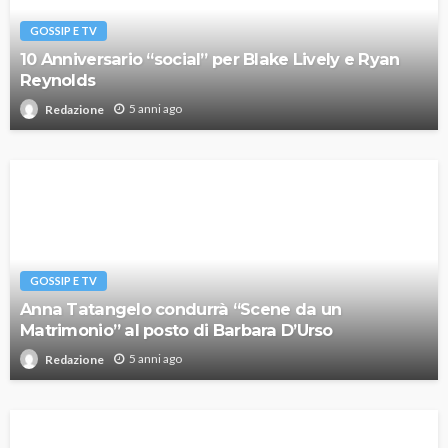
GOSSIP E TV
10 Anniversario “social” per Blake Lively e Ryan
Reynolds
5 anni ago
Redazione
GOSSIP E TV
Anna Tatangelo condurrà “Scene da un
Matrimonio” al posto di Barbara D’Urso
5 anni ago
Redazione