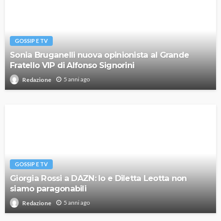
GOSSIP E TV
Sonia Bruganelli nuova opinionista al Grande
Fratello VIP di Alfonso Signorini
5 anni ago
Redazione
GOSSIP E TV
Giorgia Rossi a DAZN: Io e Diletta Leotta non
siamo paragonabili
5 anni ago
Redazione