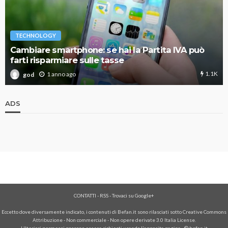
TECHNOLOGY
Cambiare smartphone: se hai la Partita IVA può
farti risparmiare sulle tasse
1.1K
1 anno ago
god
ADS
CONTATTI
-
RSS
-
Trovaci su Google+
Eccetto dove diversamente indicato, i contenuti di Befan.it sono rilasciati sotto Creative Commons
Attribuzione - Non commerciale - Non opere derivate 3.0 Italia License.
Ulteriori permessi possono essere richiesti usando l'
apposita pagina
- © befan.it