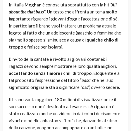
In Italia
Meghan
è conosciuta soprattutto con la hit
“All
about the that bass”
. Un testo che affronta un tema molto
importante riguardo i giovani d’oggi: l’accettazione di sé .
In particolare il brano vuol trattare un problema attuale
legato al fatto che un adolescente (maschio o femmina che
sia) molto spesso si sminuisce a causa di
qualche chilo di
troppo
e finisce per isolarsi.
L’invito della cantate è rivolto ai giovani coetanei: i
ragazzi devono sempre mostrare le loro qualità migliori,
accettando senza timore i chili di troppo.
Eloquente è a
tal proposito l’espressione del titolo “
bass
” che nel suo
significato originale sta a significare “
ass
“, ovvero sedere.
Il brano vanta oggi ben 180 milioni di visualizzazioni e il
suo successo non è destinato ad esaurirsi. A riguardo è
stato realizzato anche un videoclip dai colori decisamente
vivaci e modelle abbastanza “hot” che, danzando al ritmo
della canzone, vengono accompagnate da un ballerino