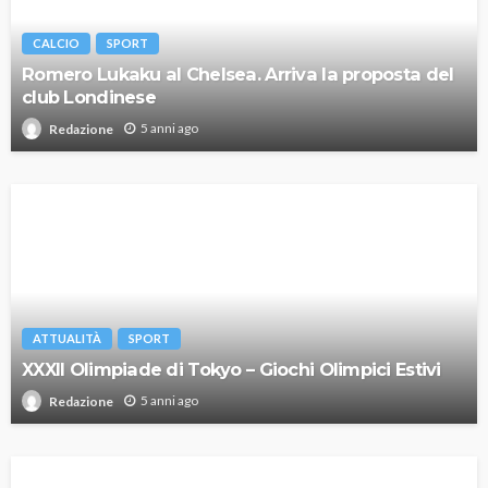
CALCIO
SPORT
Romero Lukaku al Chelsea. Arriva la proposta del
club Londinese
5 anni ago
Redazione
ATTUALITÀ
SPORT
XXXII Olimpiade di Tokyo – Giochi Olimpici Estivi
5 anni ago
Redazione