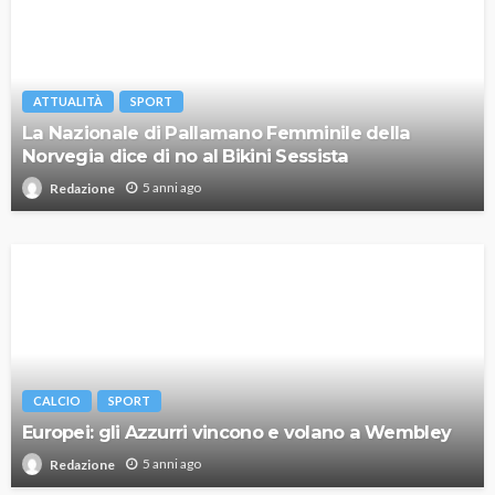
ATTUALITÀ
SPORT
La Nazionale di Pallamano Femminile della
Norvegia dice di no al Bikini Sessista
5 anni ago
Redazione
CALCIO
SPORT
Europei: gli Azzurri vincono e volano a Wembley
5 anni ago
Redazione