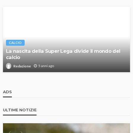
CALCIO
La nascita della Super Lega divide il mondo del
calcio
5 anni ago
Redazione
ADS
ULTIME NOTIZIE