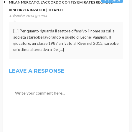
RISPONDI
MILAN MERCATO: L’ACCORDO CON FLY EMIRATES REGALA 2
RINFORZI A INZAGHI | BEFAN.IT
3 Dicembre 2014 @ 17:54
[…] Per quanto riguarda il settore difensivo il nome su cui la
società starebbe lavorando è quello di Leonel Vangioni. Il
giocatore, un classe 1987 arrivato al River nel 2013, sarebbe
un’ottima alternativa a De […]
LEAVE A RESPONSE