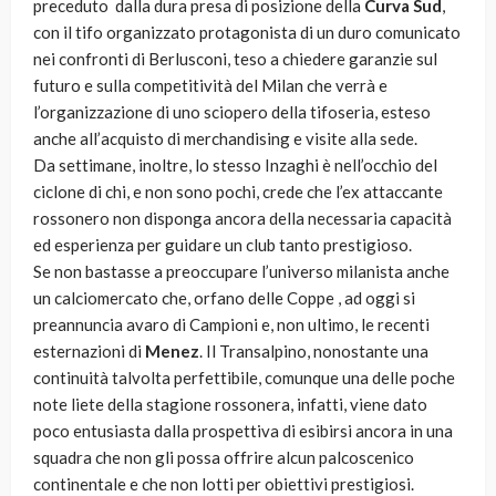
preceduto dalla dura presa di posizione della
Curva Sud
,
con il tifo organizzato protagonista di un duro comunicato
nei confronti di Berlusconi, teso a chiedere garanzie sul
futuro e sulla competitività del Milan che verrà e
l’organizzazione di uno sciopero della tifoseria, esteso
anche all’acquisto di merchandising e visite alla sede.
Da settimane, inoltre, lo stesso Inzaghi è nell’occhio del
ciclone di chi, e non sono pochi, crede che l’ex attaccante
rossonero non disponga ancora della necessaria capacità
ed esperienza per guidare un club tanto prestigioso.
Se non bastasse a preoccupare l’universo milanista anche
un calciomercato che, orfano delle Coppe , ad oggi si
preannuncia avaro di Campioni e, non ultimo, le recenti
esternazioni di
Menez
. Il Transalpino, nonostante una
continuità talvolta perfettibile, comunque una delle poche
note liete della stagione rossonera, infatti, viene dato
poco entusiasta dalla prospettiva di esibirsi ancora in una
squadra che non gli possa offrire alcun palcoscenico
continentale e che non lotti per obiettivi prestigiosi.