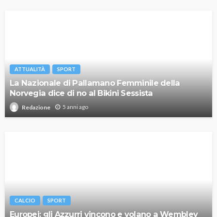
ATTUALITÀ
SPORT
La Nazionale di Pallamano Femminile della
Norvegia dice di no al Bikini Sessista
5 anni ago
Redazione
CALCIO
SPORT
Europei: gli Azzurri vincono e volano a Wembley