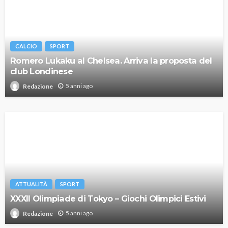
CALCIO
SPORT
Romero Lukaku al Chelsea. Arriva la proposta del
club Londinese
5 anni ago
Redazione
ATTUALITÀ
SPORT
XXXII Olimpiade di Tokyo – Giochi Olimpici Estivi
5 anni ago
Redazione