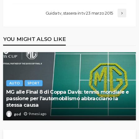
Guida tv, stasera in tv 23 marzo 2015
YOU MIGHT ALSO LIKE
AUTO
SPORT
MG alle Final 8 di Coppa Davis: tennis mondiale e
passione per l’automobilismo abbracciano la
stessa causa
9 mesi ago
god