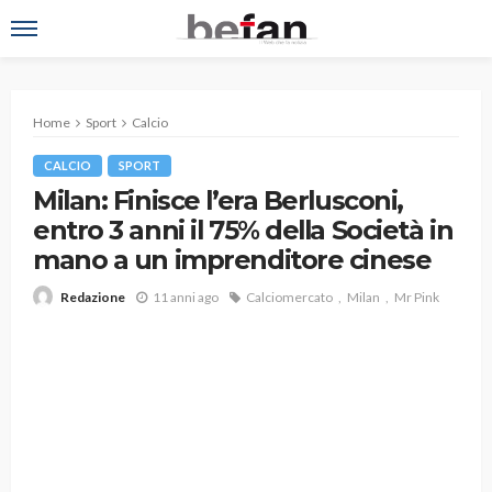
Home
Sport
Calcio
CALCIO
SPORT
Milan: Finisce l’era Berlusconi,
entro 3 anni il 75% della Società in
mano a un imprenditore cinese
11 anni ago
Calciomercato
Milan
Mr Pink
Redazione