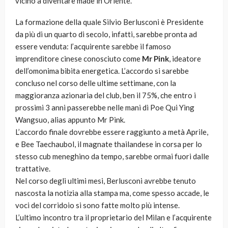
vicino a diventare made in Oriente.
La formazione della quale Silvio Berlusconi è Presidente
da più di un quarto di secolo, infatti, sarebbe pronta ad
essere venduta: l’acquirente sarebbe il famoso
imprenditore cinese conosciuto come
Mr Pink
, ideatore
dell’omonima bibita energetica. L’accordo si sarebbe
concluso nel corso delle ultime settimane, con la
maggioranza azionaria del club, ben il 75%, che entro i
prossimi 3 anni passerebbe nelle mani di Poe Qui Ying
Wangsuo, alias appunto Mr Pink.
L’accordo finale dovrebbe essere raggiunto a metà Aprile,
e Bee Taechaubol, il magnate thailandese in corsa per lo
stesso cub meneghino da tempo, sarebbe ormai fuori dalle
trattative.
Nel corso degli ultimi mesi, Berlusconi avrebbe tenuto
nascosta la notizia alla stampa ma, come spesso accade, le
voci del corridoio si sono fatte molto più intense.
L’ultimo incontro tra il proprietario del Milan e l’acquirente