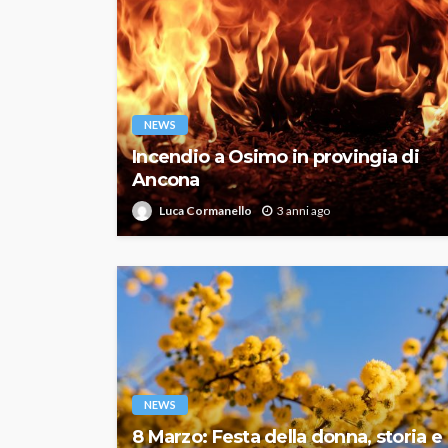
NEWS
Incendio a Osimo in provingia di
Ancona
Luca Cormanello
3 anni ago
NEWS
8 Marzo: Festa della donna, storia e