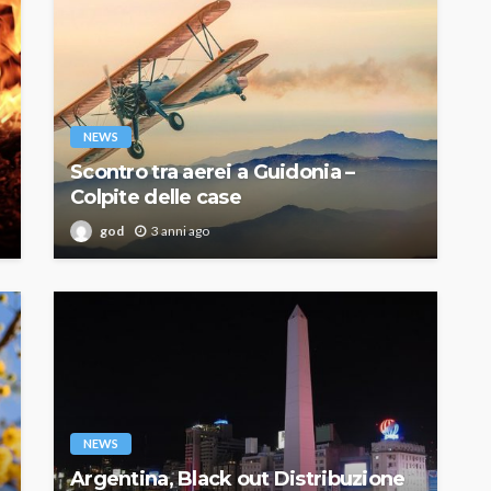
NEWS
Scontro tra aerei a Guidonia –
Colpite delle case
god
3 anni ago
NEWS
Argentina, Black out Distribuzione