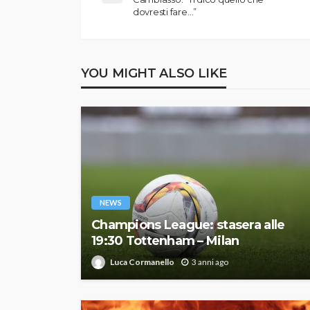
dovresti fare…”
YOU MIGHT ALSO LIKE
NEWS
Champions League: stasera alle
19:30 Tottenham – Milan
Luca Cormanello
3 anni ago