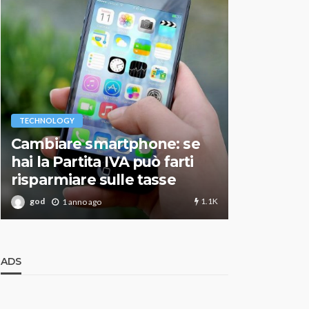
VARIE
TECHNOLOGY
Migliori r
Cambiare smartphone: se
guida agg
hai la Partita IVA può farti
scegliere
risparmiare sulle tasse
perfetto
1.1K
god
god
1 anno ago
1 an
ADS