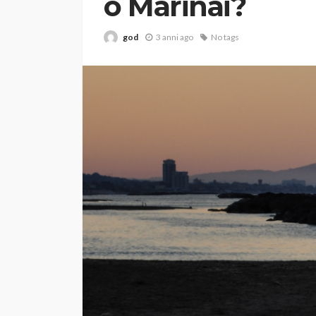
o Marinai?
god
3 anni ago
No tags
VARIE
Robot tagliaerba: 
scegliere per il tu
god
1 anno ago