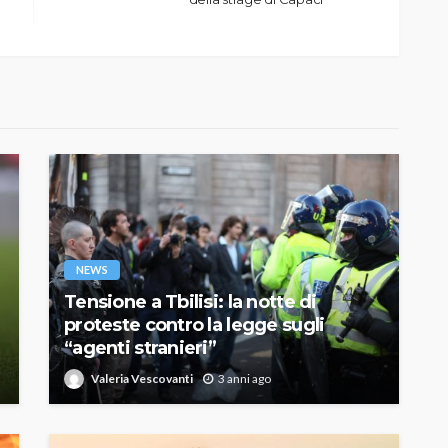
NEWS
Tensione a Tbilisi: la notte di
proteste contro la legge sugli
“agenti stranieri”
Valeria Vescovanti
3 anni ago