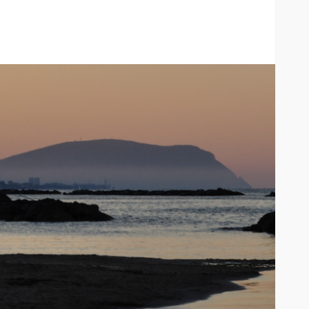
AUTO
SPORT
MG alle Final 8 di Coppa
Davis: tennis mondiale e
passione per
quale
l’automobilismo
o prato
abbracciano la stessa causa
785
582
god
9 mesi ago