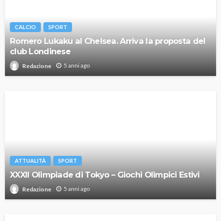
CALCIO
SPORT
Romero Lukaku al Chelsea. Arriva la proposta del
club Londinese
5 anni ago
Redazione
ATTUALITÀ
SPORT
XXXII Olimpiade di Tokyo – Giochi Olimpici Estivi
5 anni ago
Redazione