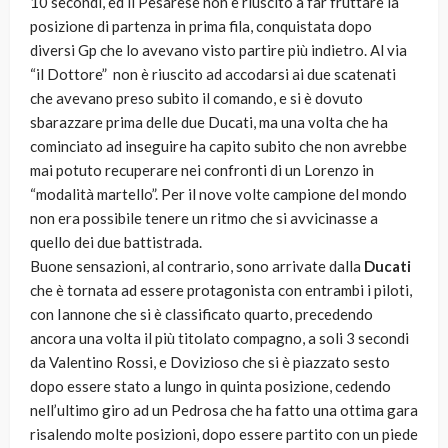
10 secondi, ed il Pesarese non è riuscito a far fruttare la
posizione di partenza in prima fila, conquistata dopo
diversi Gp che lo avevano visto partire più indietro. Al via
“il Dottore” non è riuscito ad accodarsi ai due scatenati
che avevano preso subito il comando, e si è dovuto
sbarazzare prima delle due Ducati, ma una volta che ha
cominciato ad inseguire ha capito subito che non avrebbe
mai potuto recuperare nei confronti di un Lorenzo in
“modalità martello”. Per il nove volte campione del mondo
non era possibile tenere un ritmo che si avvicinasse a
quello dei due battistrada.
Buone sensazioni, al contrario, sono arrivate dalla
Ducati
che è tornata ad essere protagonista con entrambi i piloti,
con Iannone che si è classificato quarto, precedendo
ancora una volta il più titolato compagno, a soli 3 secondi
da Valentino Rossi, e Dovizioso che si è piazzato sesto
dopo essere stato a lungo in quinta posizione, cedendo
nell’ultimo giro ad un Pedrosa che ha fatto una ottima gara
risalendo molte posizioni, dopo essere partito con un piede