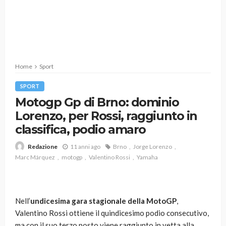
Home
Sport
SPORT
Motogp Gp di Brno: dominio
Lorenzo, per Rossi, raggiunto in
classifica, podio amaro
11 anni ago
Brno
Jorge Lorenzo
Redazione
Marc Márquez
motogp
Valentino Rossi
Yamaha
Nell’
undicesima gara stagionale della MotoGP
,
Valentino Rossi ottiene il quindicesimo podio consecutivo,
ma con il suo terzo posto viene raggiunto in vetta alla