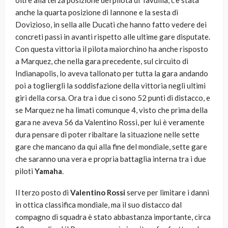
oltre alla terza posizione del pilota di Tavullia, c’è stata
anche la quarta posizione di Iannone e la sesta di
Dovizioso, in sella alle Ducati che hanno fatto vedere dei
concreti passi in avanti rispetto alle ultime gare disputate.
Con questa vittoria il pilota maiorchino ha anche risposto
a Marquez, che nella gara precedente, sul circuito di
Indianapolis, lo aveva tallonato per tutta la gara andando
poi a togliergli la soddisfazione della vittoria negli ultimi
giri della corsa. Ora tra i due ci sono 52 punti di distacco, e
se Marquez ne ha limati comunque 4, visto che prima della
gara ne aveva 56 da Valentino Rossi, per lui è veramente
dura pensare di poter ribaltare la situazione nelle sette
gare che mancano da qui alla fine del mondiale, sette gare
che saranno una vera e propria battaglia interna tra i due
piloti
Yamaha
.
Il terzo posto di
Valentino Rossi
serve per limitare i danni
in ottica classifica mondiale, ma il suo distacco dal
compagno di squadra è stato abbastanza importante, circa