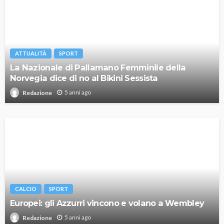
ATTUALITÀ
SPORT
La Nazionale di Pallamano Femminile della
Norvegia dice di no al Bikini Sessista
5 anni ago
Redazione
CALCIO
SPORT
Europei: gli Azzurri vincono e volano a Wembley
5 anni ago
Redazione