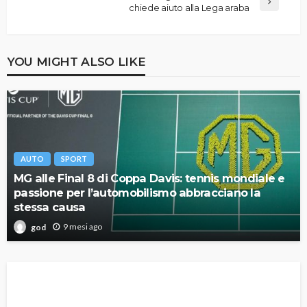
chiede aiuto alla Lega araba
YOU MIGHT ALSO LIKE
AUTO
SPORT
MG alle Final 8 di Coppa Davis: tennis mondiale e
passione per l’automobilismo abbracciano la
stessa causa
9 mesi ago
god