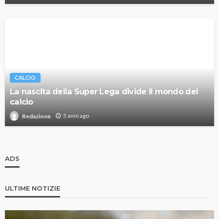
CALCIO
La nascita della Super Lega divide il mondo del
calcio
5 anni ago
Redazione
ADS
ULTIME NOTIZIE