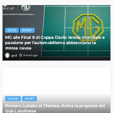
AUTO
SPORT
MG alle Final 8 di Coppa Davis: tennis mondiale e
passione per l’automobilismo abbracciano la
stessa causa
9 mesi ago
god
CALCIO
SPORT
Romero Lukaku al Chelsea. Arriva la proposta del
club Londinese