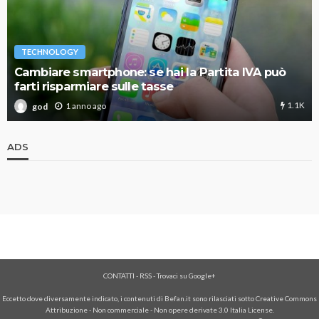
TECHNOLOGY
Cambiare smartphone: se hai la Partita IVA può
farti risparmiare sulle tasse
1.1K
1 anno ago
god
ADS
CONTATTI
-
RSS
-
Trovaci su Google+
Eccetto dove diversamente indicato, i contenuti di Befan.it sono rilasciati sotto Creative Commons
Attribuzione - Non commerciale - Non opere derivate 3.0 Italia License.