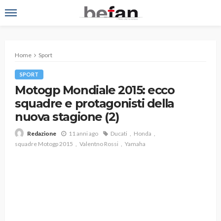
Home
Sport
SPORT
Motogp Mondiale 2015: ecco
squadre e protagonisti della
nuova stagione (2)
11 anni ago
Ducati
Honda
Redazione
squadre Motogp 2015
Valentno Rossi
Yamaha