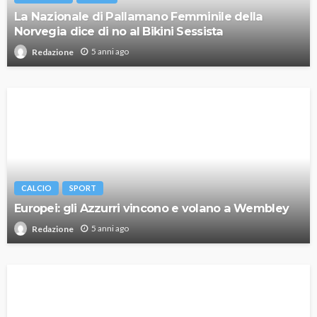
La Nazionale di Pallamano Femminile della
Norvegia dice di no al Bikini Sessista
5 anni ago
Redazione
CALCIO
SPORT
Europei: gli Azzurri vincono e volano a Wembley
5 anni ago
Redazione