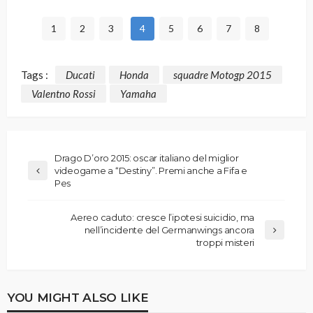
1
2
3
4
5
6
7
8
Tags :
Ducati
Honda
squadre Motogp 2015
Valentno Rossi
Yamaha
Drago D’oro 2015: oscar italiano del miglior
videogame a “Destiny”. Premi anche a Fifa e
Pes
Aereo caduto: cresce l’ipotesi suicidio, ma
nell’incidente del Germanwings ancora
troppi misteri
YOU MIGHT ALSO LIKE