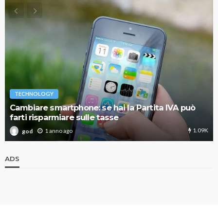
TECHNOLOGY
Cambiare smartphone: se hai la Partita IVA può
farti risparmiare sulle tasse
1.09K
1 anno ago
god
ADS