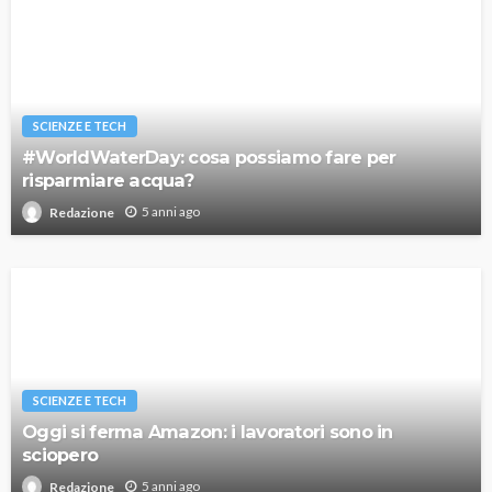
SCIENZE E TECH
#WorldWaterDay: cosa possiamo fare per
risparmiare acqua?
5 anni ago
Redazione
SCIENZE E TECH
Oggi si ferma Amazon: i lavoratori sono in
sciopero
5 anni ago
Redazione