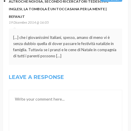
ALTROCHÉ NOIOSA, SECONDO RICERCATORI TEDESCHI E
INGLESI, LA TOMBOLA È UN TOCCASANA PER LA MENTE |
BEFAN.IT
19 Dicembre 2014 @ 16:05
[…] che i giovanissimi Italiani, spesso, amano di meno vi è
senza dubbio quella di dover passare le festività natalizie in
famiglia. Tuttavia se i pranzi e le cene di Natale in compagnia
di tutti i parenti possono […]
LEAVE A RESPONSE