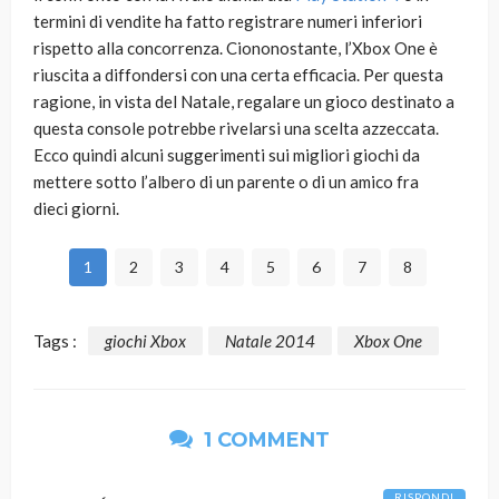
termini di vendite ha fatto registrare numeri inferiori
rispetto alla concorrenza. Ciononostante, l’Xbox One è
riuscita a diffondersi con una certa efficacia. Per questa
ragione, in vista del Natale, regalare un gioco destinato a
questa console potrebbe rivelarsi una scelta azzeccata.
Ecco quindi alcuni suggerimenti sui migliori giochi da
mettere sotto l’albero di un parente o di un amico fra
dieci giorni.
1
2
3
4
5
6
7
8
Tags :
giochi Xbox
Natale 2014
Xbox One
1 COMMENT
RISPONDI