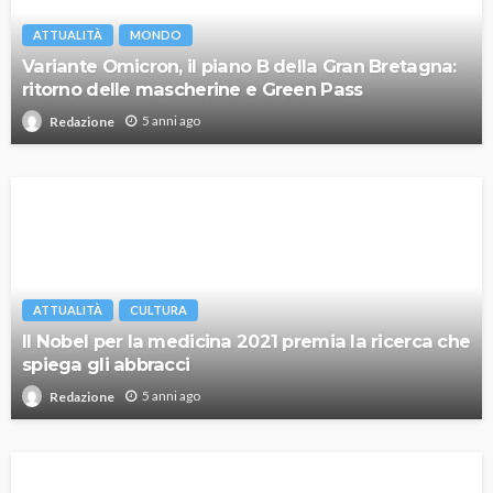
ATTUALITÀ
MONDO
Variante Omicron, il piano B della Gran Bretagna:
ritorno delle mascherine e Green Pass
5 anni ago
Redazione
ATTUALITÀ
CULTURA
Il Nobel per la medicina 2021 premia la ricerca che
spiega gli abbracci
5 anni ago
Redazione