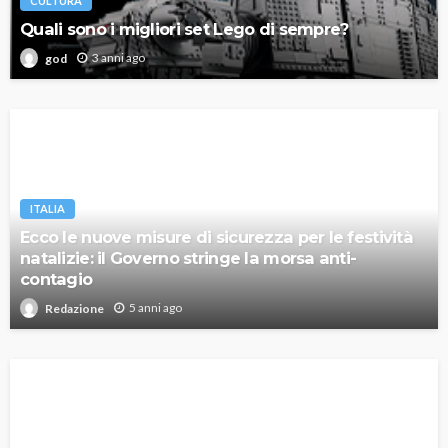
CULTURA
Quali sono i migliori set Lego di sempre?
3 anni ago
god
ITALIA
Ecco le nuove misure di sicurezza per le festività
natalizie: il Governo stringe la morsa anti-
contagio
5 anni ago
Redazione