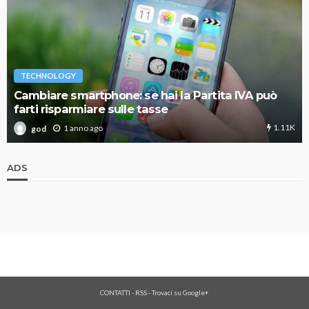
TECHNOLOGY
Cambiare smartphone: se hai la Partita IVA può
farti risparmiare sulle tasse
1.11K
1 anno ago
god
ADS
CONTATTI
-
RSS
-
Trovaci su Google+