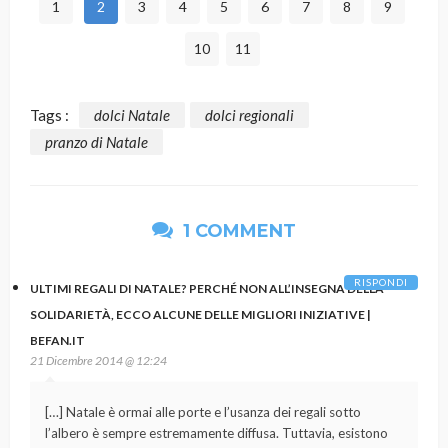
1
2
3
4
5
6
7
8
9
10
11
Tags :
dolci Natale
dolci regionali
pranzo di Natale
1 COMMENT
RISPONDI
ULTIMI REGALI DI NATALE? PERCHÉ NON ALL’INSEGNA DELLA
SOLIDARIETÀ, ECCO ALCUNE DELLE MIGLIORI INIZIATIVE |
BEFAN.IT
21 Dicembre 2014 @ 12:24
[…] Natale è ormai alle porte e l’usanza dei regali sotto
l’albero è sempre estremamente diffusa. Tuttavia, esistono