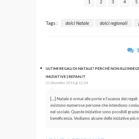
1
2
3
4
5
Tags :
dolci Natale
dolci regionali
ULTIMI REGALI DI NATALE? PERCHÉ NON ALL’INSE
INIZIATIVE | BEFAN.IT
21 Dicembre 2014 @ 12:24
[…] Natale è ormai alle porte e l’usanza dei regal
esistono numerose persone che intendono coniuga
nel sociale. Queste iniziative sono possibili grazi
beneficenza. Vediamo alcune delle iniziative più m