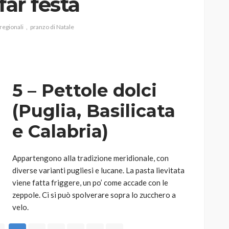
far festa
 regionali
pranzo di Natale
AUTO
SPORT
MG alle Final 8 di Coppa
5 – Pettole dolci
Davis: tennis mondiale e
passione per
(Puglia, Basilicata
quale
l’automobilismo
e Calabria)
o prato
abbracciano la stessa causa
786
583
god
9 mesi ago
Appartengono alla tradizione meridionale, con
diverse varianti pugliesi e lucane. La pasta lievitata
viene fatta friggere, un po’ come accade con le
zeppole. Ci si può spolverare sopra lo zucchero a
velo.