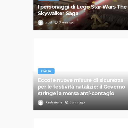
I personaggi di Lego Star Wars The
Skywalker Saga
god
3 anni ago
ITALIA
Ecco le nuove misure di sicurezza
per le festività natalizie: il Governo
stringe la morsa anti-contagio
Redazione
5 anni ago