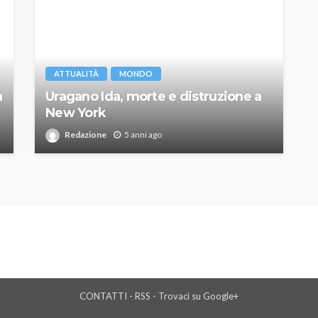
ATTUALITÀ
MONDO
a
Uragano Ida, morte e distruzione a
New York
Redazione
5 anni ago
CONTATTI
-
RSS
-
Trovaci su Google+