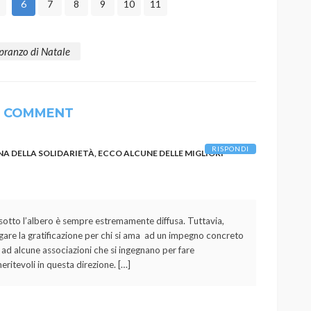
6
7
8
9
10
11
pranzo di Natale
1 COMMENT
RISPONDI
GNA DELLA SOLIDARIETÀ, ECCO ALCUNE DELLE MIGLIORI
i sotto l’albero è sempre estremamente diffusa. Tuttavia,
re la gratificazione per chi si ama ad un impegno concreto
e ad alcune associazioni che si ingegnano per fare
eritevoli in questa direzione. […]