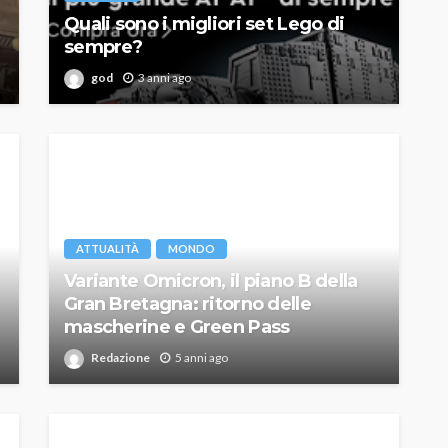
Quali sono i migliori set Lego di
sempre?
god
3 anni ago
ATTUALITÀ
MONDO
Variante Omicron, il piano B della
Gran Bretagna: ritorno delle
mascherine e Green Pass
Redazione
5 anni ago