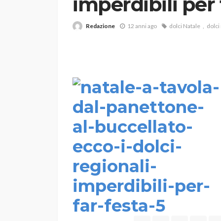
imperdibili per 
Redazione
12 anni ago
dolci Natale
dolci
VARIE
Robot tagliaerba: 
scegliere per il tu
god
1 anno ago