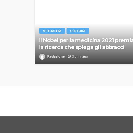
ATTUALITÀ
CULTURA
Il Nobel per la medicina 2021 premi
la ricerca che spiega gli abbracci
Redazione
5 anni ago