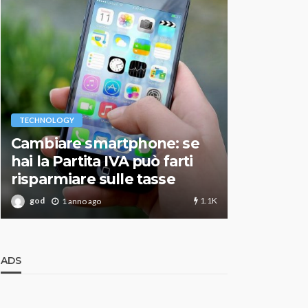
VARIE
TECHNOLOGY
Migliori r
Cambiare smartphone: se
guida agg
hai la Partita IVA può farti
scegliere
risparmiare sulle tasse
perfetto
1.1K
god
god
1 anno ago
1 an
ADS