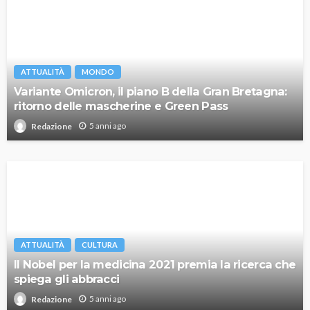
ATTUALITÀ
MONDO
Variante Omicron, il piano B della Gran Bretagna:
ritorno delle mascherine e Green Pass
5 anni ago
Redazione
ATTUALITÀ
CULTURA
Il Nobel per la medicina 2021 premia la ricerca che
spiega gli abbracci
5 anni ago
Redazione