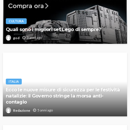
CULTURA
Quali sono i migliori set Lego di sempre?
3 anni ago
god
ITALIA
Ecco le nuove misure di sicurezza per le festività
natalizie: il Governo stringe la morsa anti-
contagio
5 anni ago
Redazione