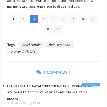
altra frutta secca. Esiste anche un’altra versione con la
marmellata di amarena al posto di quella d’uva.
1
2
3
4
5
6
7
8
9
10
11
Tags :
dolci Natale
dolci regionali
pranzo di Natale
1 COMMENT
RISPONDI
ULTIMI REGALI DI NATALE? PERCHÉ NON ALL’INSEGNA DELLA
SOLIDARIETÀ, ECCO ALCUNE DELLE MIGLIORI INIZIATIVE |
BEFAN.IT
21 Dicembre 2014 @ 12:24