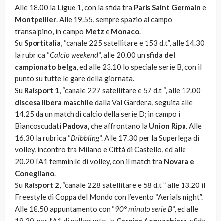
Alle 18.00 la Ligue 1, con la sfida tra
Paris Saint Germain
e
Montpellier
. Alle 19.55, sempre spazio al campo
transalpino, in campo
Metz
e
Monaco
.
Su
Sportitalia
, “canale 225 satellitare e 153 d.t”, alle 14.30
la rubrica “
Calcio weekend
“, alle 20.00 un
sfida del
campionato belga
, ed alle 23.10 lo speciale serie B, con il
punto su tutte le gare della giornata.
Su
Raisport 1
, “canale 227 satellitare e 57 d.t “, alle 12.00
discesa libera maschile
dalla Val Gardena, seguita alle
14.25 da un match di calcio della serie D; in campo i
Biancoscudati
Padova,
che affrontano la
Union Ripa
. Alle
16.30 la rubrica “
Dribbling
“. Alle 17.30 per la Superlega di
volley, incontro tra Milano e Città di Castello, ed alle
20.20 l’A1 femminile di volley, con il match tra
Novara e
Conegliano
.
Su
Raisport 2
, “canale 228 satellitare e 58 d.t ” alle 13.20 il
Freestyle di Coppa del Mondo con l’evento “Aerials night”.
Alle 18.50 appuntamento con “
90° minuto serie B
“, ed alle
19.30, per l’A1 di pallanuoto, la
Carpisa Acquachiara
, sfida