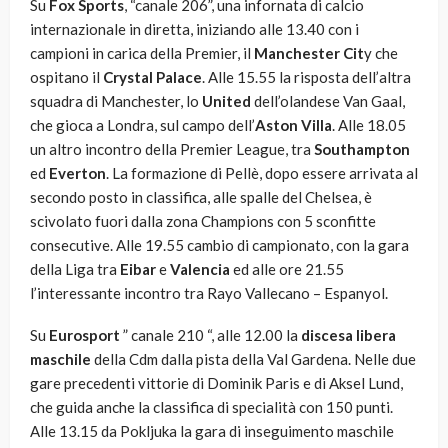
Su
Fox Sports
, “canale 206”, una infornata di calcio
internazionale in diretta, iniziando alle 13.40 con i
campioni in carica della Premier, il
Manchester Cit
y che
ospitano il
Crystal Palace
. Alle 15.55 la risposta dell’altra
squadra di Manchester, lo
United
dell’olandese Van Gaal,
che gioca a Londra, sul campo dell’
Aston Villa
. Alle 18.05
un altro incontro della Premier League, tra
Southampton
ed
Everton
. La formazione di Pellè, dopo essere arrivata al
secondo posto in classifica, alle spalle del Chelsea, è
scivolato fuori dalla zona Champions con 5 sconfitte
consecutive. Alle 19.55 cambio di campionato, con la gara
della Liga tra
Eibar
e
Valencia
ed alle ore 21.55
l’interessante incontro tra Rayo Vallecano – Espanyol.
Su
Eurosport
” canale 210 “, alle 12.00 la
discesa libera
maschile
della Cdm dalla pista della Val Gardena. Nelle due
gare precedenti vittorie di Dominik Paris e di Aksel Lund,
che guida anche la classifica di specialità con 150 punti.
Alle 13.15 da Pokljuka la gara di inseguimento maschile