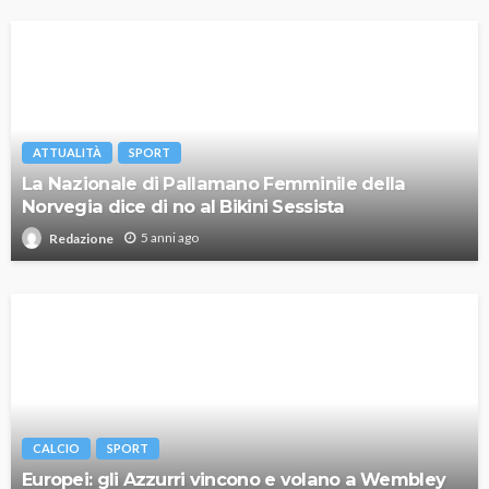
ATTUALITÀ
SPORT
La Nazionale di Pallamano Femminile della
Norvegia dice di no al Bikini Sessista
5 anni ago
Redazione
CALCIO
SPORT
Europei: gli Azzurri vincono e volano a Wembley