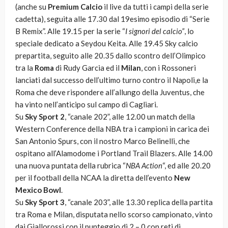
(anche su
Premium Calcio
il live da tutti i campi della serie
cadetta), seguita alle 17.30 dal 19esimo episodio di “Serie
B Remix”. Alle 19.15 per la serie “
I signori del calcio”
, lo
speciale dedicato a Seydou Keita. Alle 19.45 Sky calcio
prepartita, seguito alle 20.35 dallo scontro dell’Olimpico
tra la
Roma
di Rudy Garcia ed il
Milan
, con i Rossoneri
lanciati dal successo dell’ultimo turno contro il Napoli,e la
Roma che deve rispondere all’allungo della Juventus, che
ha vinto nell’anticipo sul campo di Cagliari.
Su
Sky Sport 2
, “canale 202”, alle 12.00 un match della
Western Conference della NBA tra i campioni in carica dei
San Antonio Spurs, con il nostro Marco Belinelli, che
ospitano all’Alamodome i Portland Trail Blazers. Alle 14.00
una nuova puntata della rubrica “
NBA Action
“, ed alle 20.20
per il football della NCAA la diretta dell’evento
New
Mexico Bowl
.
Su
Sky Sport 3
, “canale 203”, alle 13.30 replica della partita
tra Roma e Milan, disputata nello scorso campionato, vinto
dai Giallorossi con il punteggio di 2 – 0 con reti di