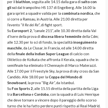
per il
biathlon,
seguita alle 14.15 dalla gara di
salto con
gli sci
dal trampolino HS 137 di Engelberg. Alle 16.00 la
gara sprint a squadre valida per la
combinata nordica
, che
si corre a Ramsau, in Austria. Alle 21.00 diretta per
l’evento “
Il Re dei Re
“, di fight sport.
Su
Eurosport 2
, “canale 211”, alle 10.30 diretta dalla Val
d’Isere della prova di
discesa libera femminile
della Cdm;
alle 12.30 per lo sci di fondo, la specialità
inseguimento
maschile
, da Le Clusar, in Francia, ed alle 14.00 diretta
della
finale della Indian Super League
di calcio con
l’Atletico de Kolkata che affronta il Kerala, squadra che in
semifinale ha eliminato il Chennayin di Marco Materazzi.
Alle 17.00 per il Freestyle Sky, la prova di sky cross da San
Candido. Alle 18.00 per la
Coppa del Mondo di
Snowboard
, la prova “Big Air”, da Istanbul.
Su
Fox Sports 2
, alle 15.55 diretta della partita della Liga
tra
Barcellona
e
Cordoba
, con la squadra di Luis Henrique
che deve tornare a vincere dopo il pareggio dello scorso
turno che le ha fatto perdere punti rispetto al Real Madrid.