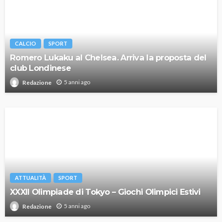
CALCIO
SPORT
Romero Lukaku al Chelsea. Arriva la proposta del
club Londinese
5 anni ago
Redazione
ATTUALITÀ
SPORT
XXXII Olimpiade di Tokyo – Giochi Olimpici Estivi
5 anni ago
Redazione