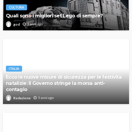
CULTURA
Quali sono i migliori set Lego di sempre?
3 anni ago
god
ITALIA
Ecco le nuove misure di sicurezza per le festività
natalizie: il Governo stringe la morsa anti-
contagio
5 anni ago
Redazione