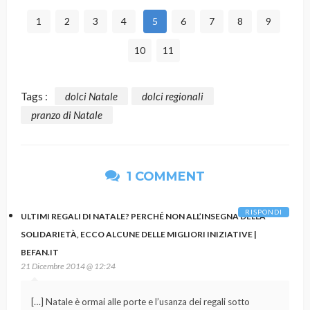
1
2
3
4
5
6
7
8
9
10
11
Tags :
dolci Natale
dolci regionali
pranzo di Natale
1 COMMENT
RISPONDI
ULTIMI REGALI DI NATALE? PERCHÉ NON ALL’INSEGNA DELLA
SOLIDARIETÀ, ECCO ALCUNE DELLE MIGLIORI INIZIATIVE |
BEFAN.IT
21 Dicembre 2014 @ 12:24
[…] Natale è ormai alle porte e l’usanza dei regali sotto