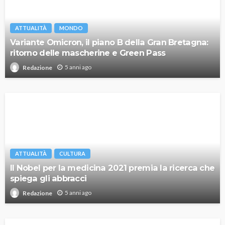
ATTUALITÀ
MONDO
Variante Omicron, il piano B della Gran Bretagna:
ritorno delle mascherine e Green Pass
5 anni ago
Redazione
ATTUALITÀ
CULTURA
Il Nobel per la medicina 2021 premia la ricerca che
spiega gli abbracci
5 anni ago
Redazione