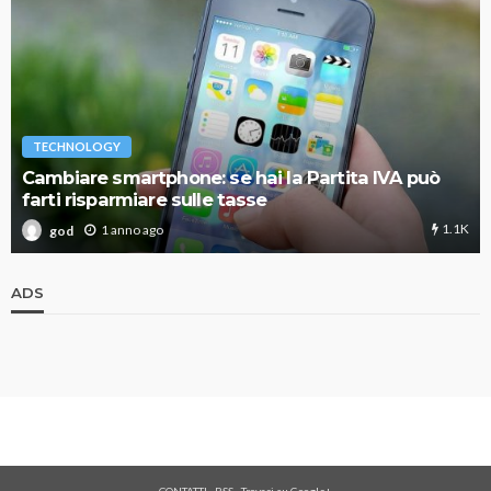
TECHNOLOGY
Cambiare smartphone: se hai la Partita IVA può
farti risparmiare sulle tasse
1.1K
1 anno ago
god
ADS
CONTATTI
-
RSS
-
Trovaci su Google+