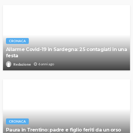
CRONACA
Allarme Covid-19 in Sardegna: 25 contagiati in una
festa
6 anni ago
Redazione
CRONACA
Paura in Trentino: padre e figlio feriti da un orso