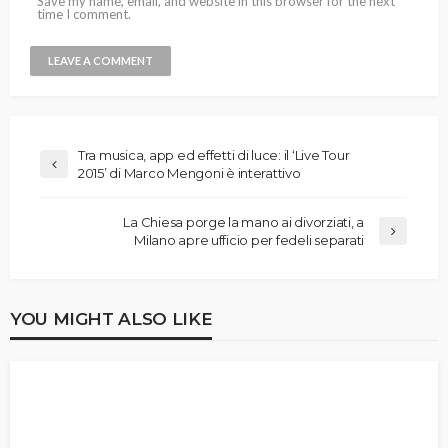
Save my name, email, and website in this browser for the next
time I comment.
Tra musica, app ed effetti di luce: il ‘Live Tour
2015’ di Marco Mengoni è interattivo
La Chiesa porge la mano ai divorziati, a
Milano apre ufficio per fedeli separati
YOU MIGHT ALSO LIKE