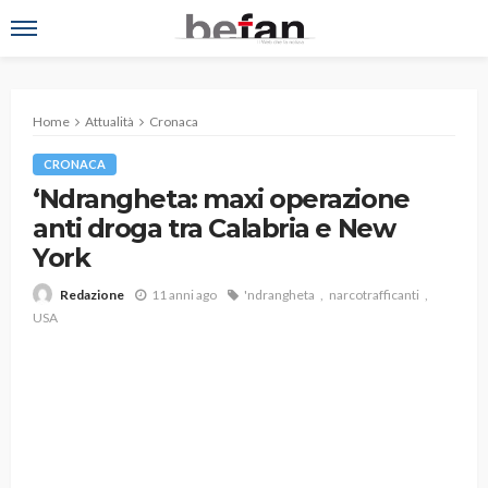
Home
Attualità
Cronaca
CRONACA
‘Ndrangheta: maxi operazione
anti droga tra Calabria e New
York
11 anni ago
'ndrangheta
narcotrafficanti
Redazione
USA