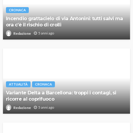
CRONACA
Incendio grattacielo di via Antonini: tutti salvi ma
ora c’è il rischio di crolli
5 anni ago
Redazione
ATTUALITÀ
CRONACA
Variante Delta a Barcellona: troppi i contagi, si
ricorre al coprifuoco
5 anni ago
Redazione