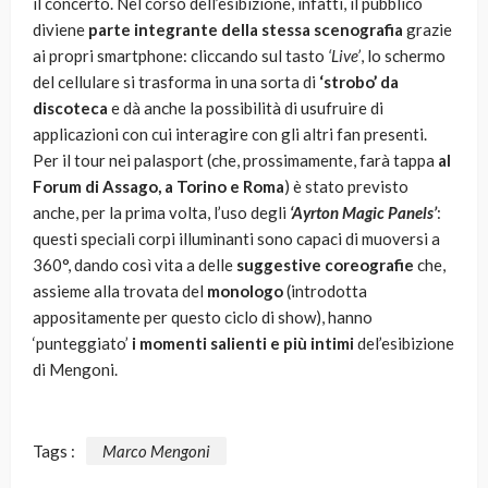
il concerto. Nel corso dell’esibizione, infatti, il pubblico
diviene
parte integrante della stessa scenografia
grazie
ai propri smartphone: cliccando sul tasto
‘Live’
, lo schermo
del cellulare si trasforma in una sorta di
‘strobo’ da
discoteca
e dà anche la possibilità di usufruire di
applicazioni con cui interagire con gli altri fan presenti.
Per il tour nei palasport (che, prossimamente, farà tappa
al
Forum di Assago, a Torino e Roma
) è stato previsto
anche, per la prima volta, l’uso degli
‘Ayrton Magic Panels’
:
questi speciali corpi illuminanti sono capaci di muoversi a
360°, dando così vita a delle
suggestive coreografie
che,
assieme alla trovata del
monologo
(introdotta
appositamente per questo ciclo di show), hanno
‘punteggiato’
i momenti salient
i e più intimi
del’esibizione
di Mengoni.
Tags :
Marco Mengoni