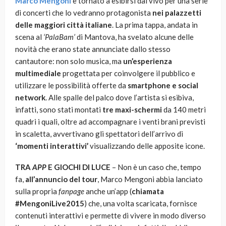
Marco Mengoni
è tornato a esibirsi dal vivo per una serie
di concerti che lo vedranno protagonista
nei palazzetti
delle maggiori città italiane
. La prima tappa, andata in
scena al
‘PalaBam’
di Mantova, ha svelato alcune delle
novità che erano state annunciate dallo stesso
cantautore: non solo musica, ma
un’esperienza
multimediale
progettata per coinvolgere il pubblico e
utilizzare le possibilità offerte da
smartphone e social
network
. Alle spalle del palco dove l’artista si esibiva,
infatti, sono stati montati
tre maxi-schermi
da 140 metri
quadri i quali, oltre ad accompagnare i venti brani previsti
in scaletta, avvertivano gli spettatori dell’arrivo di
‘momenti interattivi’
visualizzando delle apposite icone.
TRA
APP
E GIOCHI DI LUCE
– Non è un caso che, tempo
fa,
all’annuncio del tour
, Marco Mengoni abbia lanciato
sulla propria
fanpage
anche un’app (
chiamata
#MengoniLive2015
) che, una volta scaricata, fornisce
contenuti interattivi e permette di vivere in modo diverso