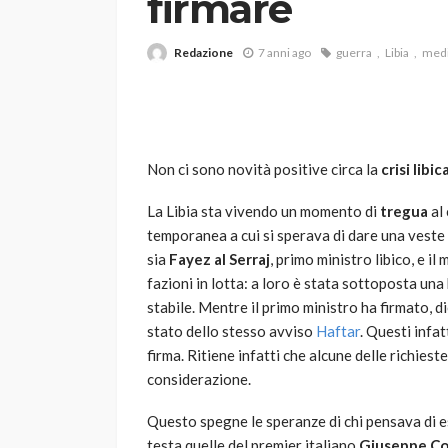
firmare
Redazione
7 anni ago
guerra
Libia
medi
Non ci sono novità positive circa la
crisi libic
VARIE
La Libia sta vivendo un momento di
tregua
al 
Robot tagliaerba: 
temporanea a cui si sperava di dare una veste
scegliere per il tu
sia
Fayez al Serraj
, primo ministro libico, e il
fazioni in lotta: a loro è stata sottoposta un
god
1 anno ago
stabile. Mentre il primo ministro ha firmato,
stato dello stesso avviso
Haftar
. Questi infat
firma. Ritiene infatti che alcune delle richiest
considerazione.
Questo spegne le speranze di chi pensava di ess
testa quelle del premier italiano
Giuseppe C