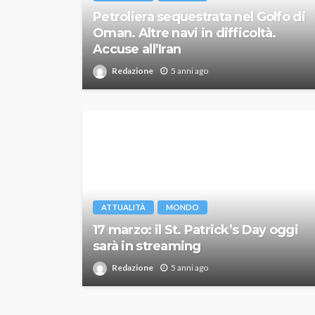
Petroliera sequestrata nel Golfo di
Oman. Altre navi in difficoltà.
Accuse all’Iran
Redazione
5 anni ago
ATTUALITÀ
MONDO
17 marzo: il St. Patrick’s Day oggi
sarà in streaming
Redazione
5 anni ago