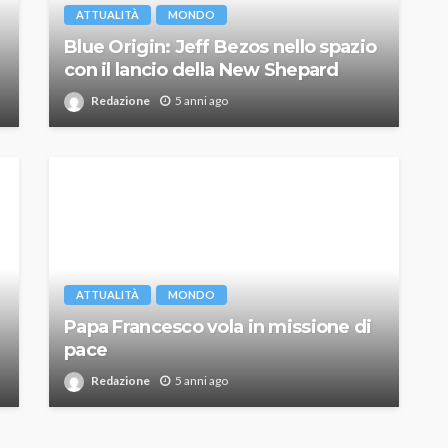
ATTUALITÀ
MONDO
Blue Origin: Jeff Bezos nello spazio
con il lancio della New Shepard
Redazione
5 anni ago
ATTUALITÀ
MONDO
Papa Francesco vola in missione di
pace
Redazione
5 anni ago