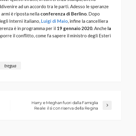
 addivenire ad un accordo tra le parti. Adesso le speranze
e armi è riposta nella
conferenza di Berlino
. Dopo
egli Interni italiano,
Luigi di Maio
, infine la cancelliera
erenza è in programma per il
19 gennaio 2020
. Anche
la
rre il conflitto, come fa sapere il ministro degli Esteri
tregua
Harry e Meghan fuori dalla Famiglia
Reale: il sì con riserva della Regina