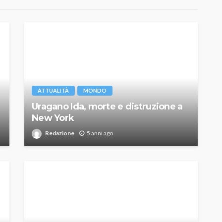
ATTUALITÀ
MONDO
Uragano Ida, morte e distruzione a
New York
Redazione
5 anni ago