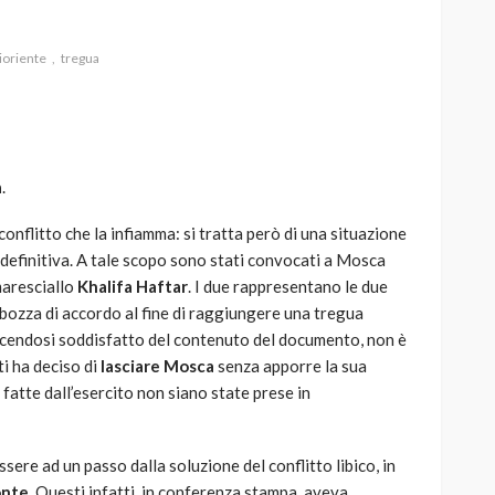
oriente
tregua
AUTO
SPORT
MG alle Final 8 di Coppa
a
.
Davis: tennis mondiale e
passione per
conflitto che la infiamma: si tratta però di una situazione
quale
l’automobilismo
 definitiva. A tale scopo sono stati convocati a Mosca
o prato
abbracciano la stessa causa
 maresciallo
Khalifa Haftar
. I due rappresentano le due
a bozza di accordo al fine di raggiungere una tregua
786
583
god
9 mesi ago
 dicendosi soddisfatto del contenuto del documento, non è
ti ha deciso di
lasciare Mosca
senza apporre la sua
e fatte dall’esercito non siano state prese in
ere ad un passo dalla soluzione del conflitto libico, in
onte
. Questi infatti, in conferenza stampa, aveva