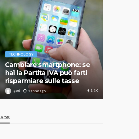
VARIE
TECHNOLOGY
Migliori r
Cambiare smartphone: se
guida agg
hai la Partita IVA può farti
scegliere
risparmiare sulle tasse
perfetto
1.1K
god
god
1 anno ago
1 an
ADS