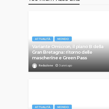
ATTUALITÀ
MONDO
Variante Omicron, il piano B della
Gran Bretagna: ritorno delle
mascherine e Green Pass
Redazione
5 anni ago
ATTUALITÀ
MONDO