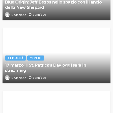
Blue Origin: Jeff Bezos nello spazio con il lancio
della New Shepard
5 anni ago
Redazione
ATTUALITÀ
MONDO
17 marzo: il St. Patrick’s Day oggi sarà in
streaming
5 anni ago
Redazione