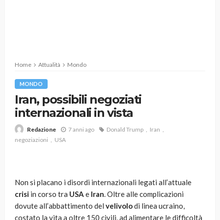
Home
Attualità
Mondo
MONDO
Iran, possibili negoziati
internazionali in vista
7 anni ago
Donald Trump
Iran
Redazione
negoziazioni
USA
Non si placano i disordi internazionali legati all’attuale
crisi
in corso tra
USA
e
Iran
. Oltre alle complicazioni
dovute all’abbattimento del
velivolo
di linea ucraino,
costato la vita a oltre 150 civili, ad alimentare le difficoltà