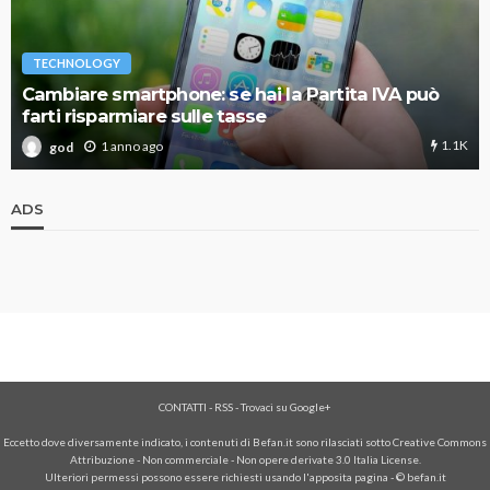
TECHNOLOGY
Cambiare smartphone: se hai la Partita IVA può
farti risparmiare sulle tasse
1.1K
1 anno ago
god
ADS
CONTATTI
-
RSS
-
Trovaci su Google+
Eccetto dove diversamente indicato, i contenuti di Befan.it sono rilasciati sotto Creative Commons
Attribuzione - Non commerciale - Non opere derivate 3.0 Italia License.
Ulteriori permessi possono essere richiesti usando l'
apposita pagina
- © befan.it