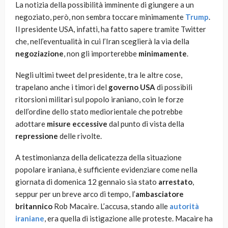
La notizia della possibilità imminente di giungere a un
negoziato, però, non sembra toccare minimamente
Trump
.
Il presidente USA, infatti, ha fatto sapere tramite Twitter
che, nell’eventualità in cui l’Iran sceglierà la via della
negoziazione
, non gli importerebbe
minimamente
.
Negli ultimi tweet del presidente, tra le altre cose,
trapelano anche i timori del
governo USA
di possibili
ritorsioni militari sul popolo iraniano, coin le forze
dell’ordine dello stato mediorientale che potrebbe
adottare
misure eccessive
dal punto di vista della
repressione
delle rivolte.
A testimonianza della delicatezza della situazione
popolare iraniana, è sufficiente evidenziare come nella
giornata di domenica 12 gennaio sia stato
arrestato
,
seppur per un breve arco di tempo, l’
ambasciatore
britannico
Rob Macaire. L’accusa, stando alle
autorità
iraniane
, era quella di istigazione alle proteste. Macaire ha