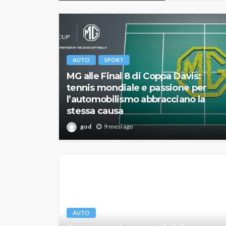
AUTO
SPORT
MG alle Final 8 di Coppa Davis:
tennis mondiale e passione per
l’automobilismo abbracciano la
stessa causa
god
9 mesi ago
AUTO