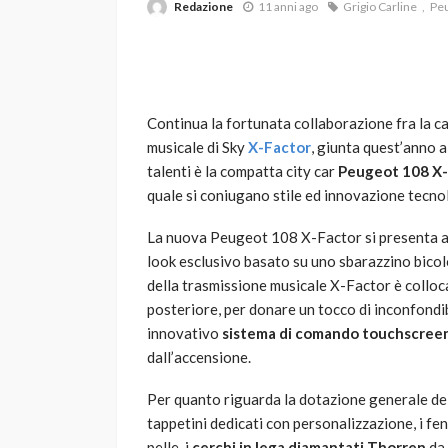
Redazione
11 anni ago
Grigio Carline
Pe
Continua la fortunata collaborazione fra la c
musicale di Sky
X-Factor
, giunta quest’anno a
talenti è la compatta city car
Peugeot
108 X-
quale si coniugano stile ed innovazione tecno
VARIE
Robot tagliaerba: 
La nuova Peugeot 108 X-Factor si presenta al
scegliere per il tu
look esclusivo basato su uno sbarazzino bicolor
della trasmissione musicale X-Factor è colloca
god
1 anno ago
posteriore, per donare un tocco di inconfondibi
innovativo
sistema di comando touchscreen
dall’accensione.
Per quanto riguarda la dotazione generale del 
tappetini dedicati con personalizzazione, i fend
pelle, i
cerchi in lega diamantati
Thorren
da 