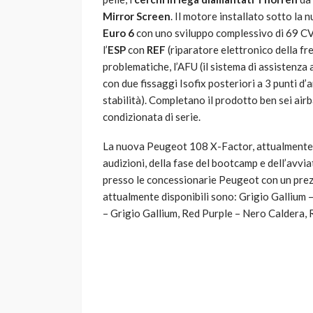
Mirror
Screen
. Il motore installato sotto l
Euro 6
con uno sviluppo complessivo di 69 CV. 
l’
ESP
con
REF
(riparatore elettronico della fr
problematiche, l’AFU (il sistema di assistenza 
con due fissaggi Isofix posteriori a 3 punti d’
stabilità). Completano il prodotto ben sei airba
condizionata di serie.
La nuova Peugeot 108 X-Factor, attualmente u
audizioni, della fase del bootcamp e dell’avviat
presso le concessionarie Peugeot con un prezz
attualmente disponibili sono: Grigio Gallium 
– Grigio Gallium, Red Purple – Nero Caldera, 