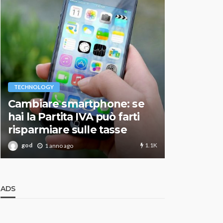
VARIE
TECHNOLOGY
Migliori r
Cambiare smartphone: se
guida agg
hai la Partita IVA può farti
scegliere
risparmiare sulle tasse
perfetto
1.1K
god
god
1 anno ago
1 an
ADS