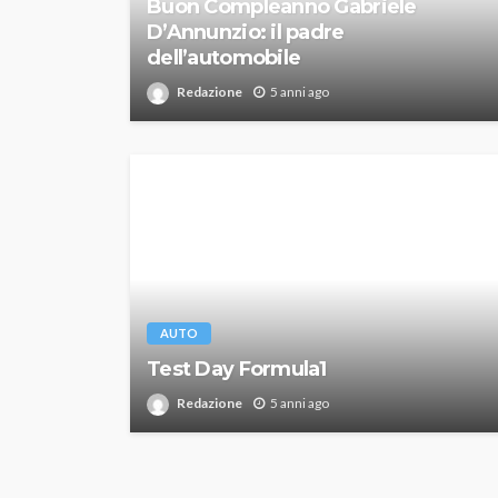
Buon Compleanno Gabriele
D’Annunzio: il padre
dell’automobile
Redazione
5 anni ago
AUTO
Test Day Formula1
Redazione
5 anni ago