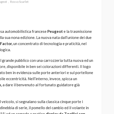
ugeot
Rosso Scarlet
asa automobilistica francese
Peugeot
e la trasmissione
AUTO
SPORT
lla sua nona edizione. La nuova nata dall’unione dei due
MG alle Final 8 di Coppa
Factor,
un concentrato di tecnologia e praticità, nel
Davis: tennis mondiale e
logica.
passione per
quale
l’automobilismo
 grande pubblico con una carrozzeria tutta nuova ed un
o prato
abbracciano la stessa causa
e, disponibile in ben sei colorazioni differenti. Il logo
to ben in evidenza sulle porte anteriori e sul portellone
788
584
god
9 mesi ago
le eccentricità. Nell’interno, invece, spicca un
,
a dare il benvenuto al fortunato guidatore già
veicolo, si segnalano sulla classica cinque porte i
inebbia di serie, il pomello del cambio ed il volante in
15′ ed un comodo e pratico
display da 7 pollici con