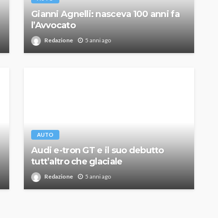
Gianni Agnelli: nasceva 100 anni fa
l’Avvocato
Redazione
5 anni ago
AUTO
Audi e-tron GT e il suo debutto
tutt’altro che glaciale
Redazione
5 anni ago