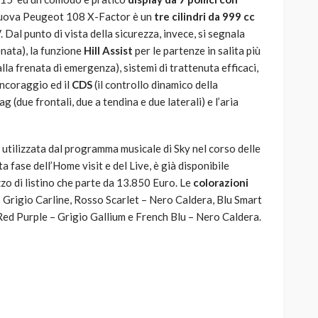
a nuova Peugeot 108 X-Factor è un
tre cilindri da 999 cc
Dal punto di vista della sicurezza, invece, si segnala
enata), la funzione
Hill Assist
per le partenze in salita più
alla frenata di emergenza), sistemi di trattenuta efficaci,
ancoraggio ed il
CDS
(il controllo dinamico della
g (due frontali, due a tendina e due laterali) e l’aria
tilizzata dal programma musicale di Sky nel corso delle
a fase dell’Home visit e del Live, è già disponibile
o di listino che parte da 13.850 Euro. Le
colorazioni
– Grigio Carline, Rosso Scarlet – Nero Caldera, Blu Smart
Red Purple – Grigio Gallium e French Blu – Nero Caldera.