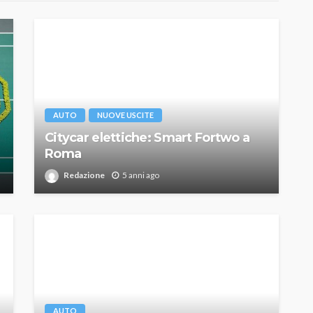
AUTO
NUOVE USCITE
Citycar elettiche: Smart Fortwo a
Roma
Redazione
5 anni ago
AUTO