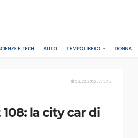
SCIENZE E TECH
AUTO
TEMPO LIBERO
DONNA
Ott. 22, 2015 at 3:37 pm
08: la city car di