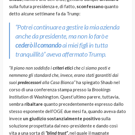
sulla futura presidenza e, di fatto,
sconfessano
quanto
detto alcune settimane fa da Trump:
“Potrei continuare a gestire la mia azienda
anche da presidente, ma non lo farò e
cederò il comando
ai miei figli in tutta
tranquillità”
aveva affermato Trump.
“Il piano non soddisfa i
criteri etici
che ci siamo posti e
nemmeno gli standard che, invece, erano stati garantiti dai
suoi
predecessori
alla Casa Bianca”
ha spiegato Shaub nel
corso di una conferenza stampa presso la
Brookings
Institution
di Washington. Quest’ultimo parere, tuttavia,
sembra
ribaltare
quanto precedentemente espresso dallo
stesso esponente dell’OGE due mesi fa, quando aveva dato
invece
un giudizio sostanzialmente positivo
sulla
soluzione prospettata dal neo-presidente e dando così
vita a una sorta di
“blind trust”
, nel quale il magnate