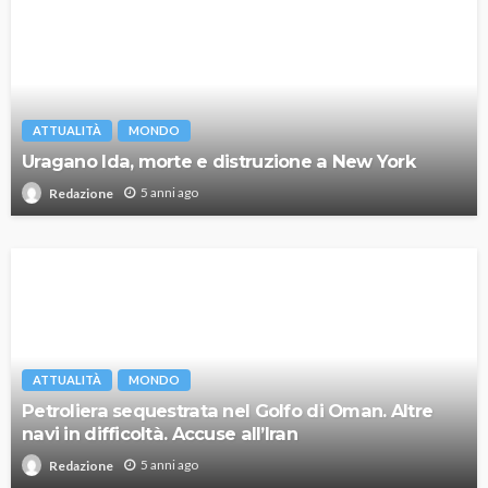
ATTUALITÀ
MONDO
Uragano Ida, morte e distruzione a New York
5 anni ago
Redazione
ATTUALITÀ
MONDO
Petroliera sequestrata nel Golfo di Oman. Altre
navi in difficoltà. Accuse all’Iran
5 anni ago
Redazione