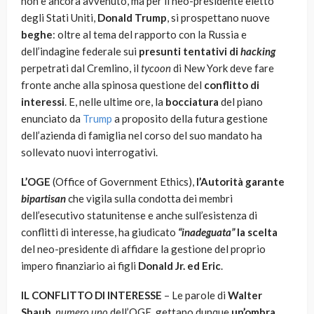
non è ancora avvenuto, ma per il neo-presidente eletto
degli Stati Uniti,
Donald Trump
, si prospettano nuove
beghe
: oltre al tema del rapporto con la Russia e
dell’indagine federale sui
presunti tentativi di
hacking
perpetrati dal Cremlino, il
tycoon
di New York deve fare
fronte anche alla spinosa questione del
conflitto di
interessi
. E, nelle ultime ore, la
bocciatura
del piano
enunciato da
Trump
a proposito della futura gestione
dell’azienda di famiglia nel corso del suo mandato ha
sollevato nuovi interrogativi.
L’OGE
(Office of Government Ethics),
l’Autorità garante
bipartisan
che vigila sulla condotta dei membri
dell’esecutivo statunitense e anche sull’esistenza di
conflitti di interesse, ha giudicato
“inadeguata”
la scelta
del neo-presidente di affidare la gestione del proprio
impero finanziario ai figli
Donald Jr. ed Eric
.
IL CONFLITTO DI INTERESSE
– Le parole di
Walter
Shaub
,
numero uno
dell’OGE, gettano dunque
un’ombra