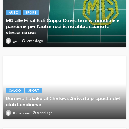
AUTO
SPORT
MG alle Final 8 di Coppa Davis: tennis mondiale e
passione per l’automobilismo abbracciano la
stessa causa
9 mesi ago
god
CALCIO
SPORT
Romero Lukaku al Chelsea. Arriva la proposta del
club Londinese
5 anni ago
Redazione