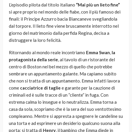
L’episodio pilota dal titolo italiano
“Mai più un lieto fine”
si apre proprio nel mondo delle fiabe, con il più famoso dei
finali: il Principe Azzurro bacia Biancaneve svegliandola
dal torpore. Il lieto fine viene bruscamente interrotto nel
giorno del matrimonio dalla perfida Regina, decisa a
distruggere la loro felicità.
Ritornando al mondo reale incontriamo
Emma Swan
,
la
protagonista della serie
, al tavolo di un ristorante del
centro di Boston nel bel mezzo di quello che potrebbe
sembrare un appuntamento galante. Ma capiamo subito
che non si tratta di un appuntamento. Emma infatti lavora
come
cacciatrice di taglie
e garante per la cauzione di
criminali ed è sulle tracce di un “cliente” in fuga. Con
estrema calma lo insegue e lo neutralizza. Emma torna a
casa da sola, scopriamo che è la sera del suo ventottesimo
compleanno. Mentre si appresta a spegnere le candeline su
una torta e ad esprimere un desiderio qualcuno suona alla
porta: si tratta di
Henry
, il bambino che Emma diede in