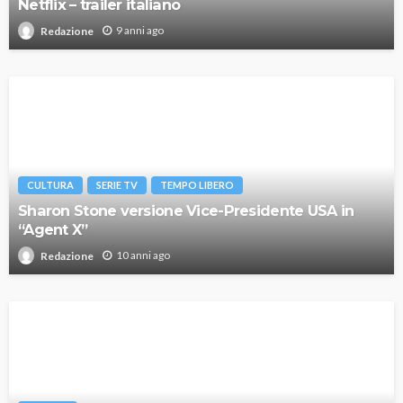
Netflix – trailer italiano
9 anni ago
Redazione
CULTURA
SERIE TV
TEMPO LIBERO
Sharon Stone versione Vice-Presidente USA in
“Agent X”
10 anni ago
Redazione