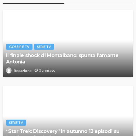
GOSSIP E TV
SERIE TV
Il finale shock di Montalbano: spunta l’amante
Antonia
5 anni ago
Redazione
SERIE TV
“Star Trek: Discovery” in autunno 13 episodi su