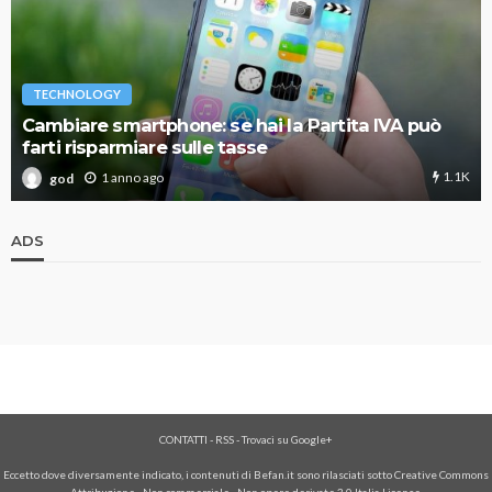
TECHNOLOGY
Cambiare smartphone: se hai la Partita IVA può
farti risparmiare sulle tasse
1.1K
1 anno ago
god
ADS
CONTATTI
-
RSS
-
Trovaci su Google+
Eccetto dove diversamente indicato, i contenuti di Befan.it sono rilasciati sotto Creative Commons
Attribuzione - Non commerciale - Non opere derivate 3.0 Italia License.