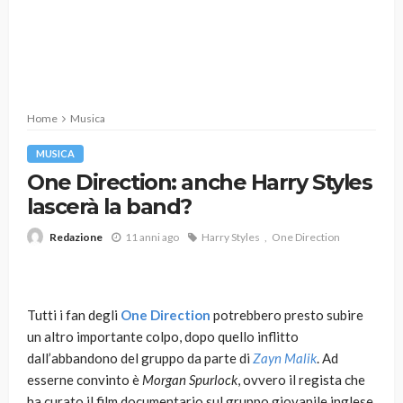
Home
Musica
MUSICA
One Direction: anche Harry Styles
lascerà la band?
11 anni ago
Harry Styles
One Direction
Redazione
Tutti i fan degli
One Direction
potrebbero presto subire
un altro importante colpo, dopo quello inflitto
dall’abbandono del gruppo da parte di
Zayn Malik
. Ad
esserne convinto è
Morgan Spurlock
, ovvero il regista che
ha curato il film documentario sul gruppo giovanile inglese