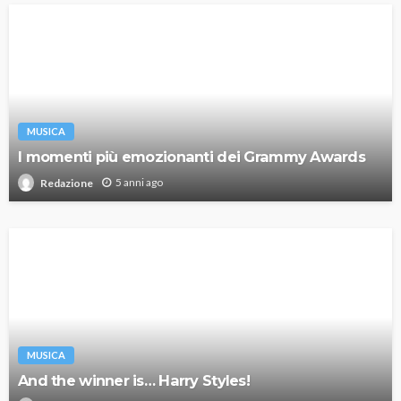
MUSICA
I momenti più emozionanti dei Grammy Awards
5 anni ago
Redazione
MUSICA
And the winner is… Harry Styles!